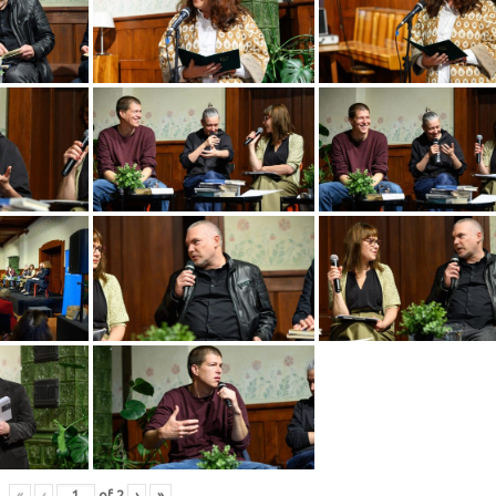
«
‹
of
2
›
»