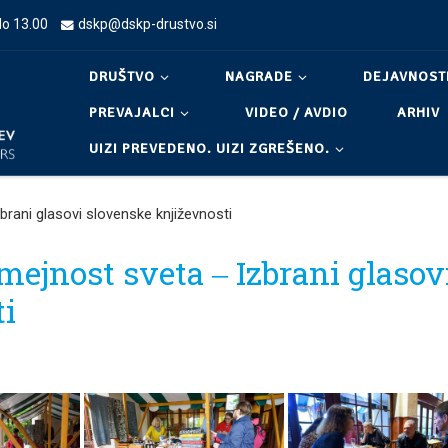
do 13.00
dskp@dskp-drustvo.si
DRUŠTVO
NAGRADE
DEJAVNOST
PREVAJALCI
VIDEO / AVDIO
ARHIV
UIZI PREVEDENO. UIZI ZGREŠENO.
brani glasovi slovenske književnosti
mejnost sveta ‒ Izbrani glasov
ti