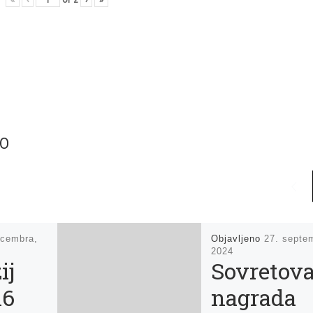
TO
ecembra,
Objavljeno
27. septe
2024
ij
Sovretov
16
nagrada