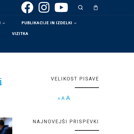
Search
I
PUBLIKACIJE IN IZDELKI
VIZITKA
i
VELIKOST PISAVE
Increase font size.
A
Reset font size.
A
Decrease font size.
A
NAJNOVEJŠI PRISPEVKI