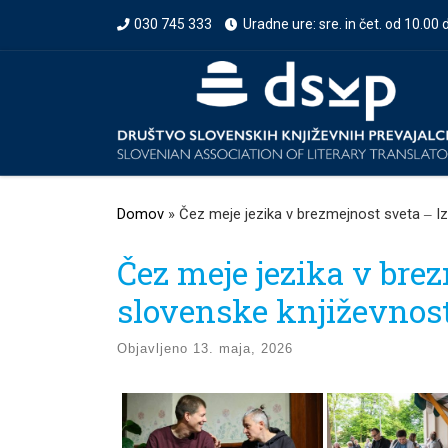
030 745 333
Uradne ure: sre. in čet. od 10.00 
Prikaži vso vsebino
Domov
»
Čez meje jezika v brezmejnost sveta ‒ Iz
Čez meje jezika v brez
slovenske književnos
Objavljeno
13. maja, 2026