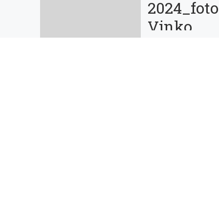
2024_foto
Vinko
Avsenak