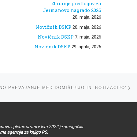
Zbiranje predlogov za
Jermanovo nagrado 2026
20. maja, 2026
Novičnik DSKP
20. maja, 2026
Novičnik DSKP
7. maja, 2026
Novičnik DSKP
29. aprila, 2026
ta
NO PREVAJANJE MED DOMIŠLJIJO IN ‘BOTIZACIJO’
novo spletne strani v letu 2022 je omogočila
na agencija za knjigo RS.