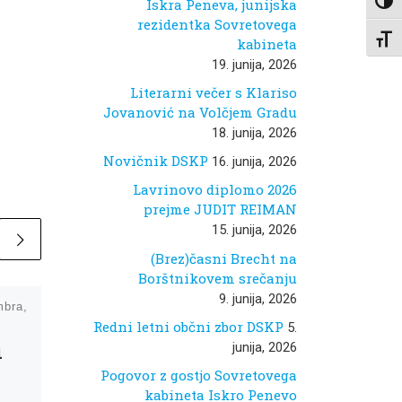
Iskra Peneva, junijska
Toggl
rezidentka Sovretovega
Toggl
kabineta
19. junija, 2026
Literarni večer s Klariso
Jovanović na Volčjem Gradu
18. junija, 2026
Novičnik DSKP
16. junija, 2026
Lavrinovo diplomo 2026
prejme JUDIT REIMAN
15. junija, 2026
(Brez)časni Brecht na
Borštnikovem srečanju
9. junija, 2026
mbra,
Objavljeno
11. decembra,
2023
Redni letni občni zbor DSKP
5.
a
70.
junija, 2026
obletnica
Pogovor z gostjo Sovretovega
kabineta Iskro Penevo