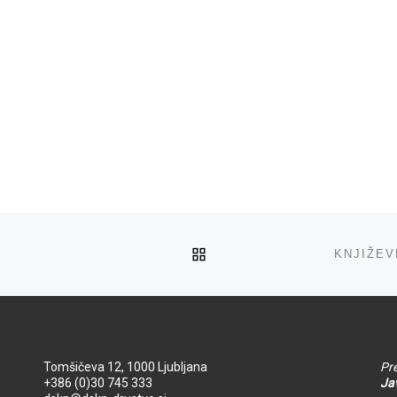
NA VRH
KNJIŽEV
Tomšičeva 12, 1000 Ljubljana
Pre
+386 (0)30 745 333
Jav