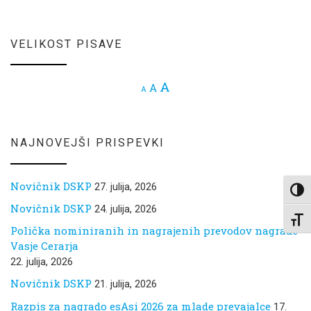
VELIKOST PISAVE
Increase font size.
A
Reset font size.
A
Decrease font size.
A
NAJNOVEJŠI PRISPEVKI
Novičnik DSKP
27. julija, 2026
Toggl
Novičnik DSKP
24. julija, 2026
Toggl
Polička nominiranih in nagrajenih prevodov nagrade
Vasje Cerarja
22. julija, 2026
Novičnik DSKP
21. julija, 2026
Razpis za nagrado esAsi 2026 za mlade prevajalce
17.