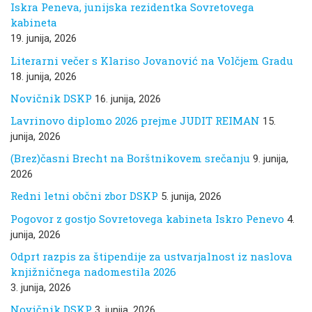
Iskra Peneva, junijska rezidentka Sovretovega
kabineta
19. junija, 2026
Literarni večer s Klariso Jovanović na Volčjem Gradu
18. junija, 2026
Novičnik DSKP
16. junija, 2026
Lavrinovo diplomo 2026 prejme JUDIT REIMAN
15.
junija, 2026
(Brez)časni Brecht na Borštnikovem srečanju
9. junija,
2026
Redni letni občni zbor DSKP
5. junija, 2026
Pogovor z gostjo Sovretovega kabineta Iskro Penevo
4.
junija, 2026
Odprt razpis za štipendije za ustvarjalnost iz naslova
knjižničnega nadomestila 2026
3. junija, 2026
Novičnik DSKP
3. junija, 2026