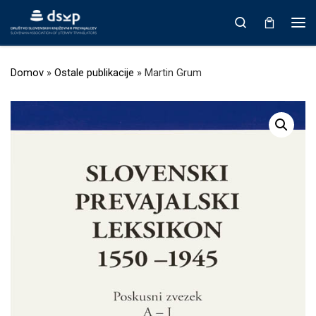
Prikaži vso vsebino
Search
Men
Domov
»
Ostale publikacije
»
Martin Grum