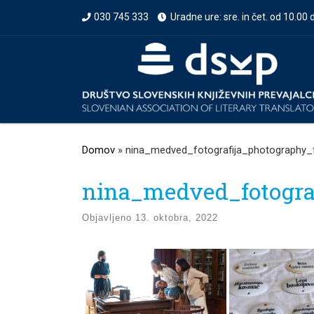
030 745 333
Uradne ure: sre. in čet. od 10.00 
Prikaži vso vsebino
Domov
»
nina_medved_fotografija_photography_
nina_medved_fotogra
Objavljeno
13. oktobra, 2022