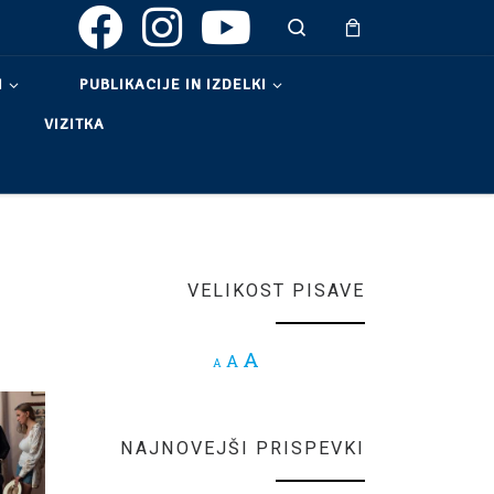
Search
I
PUBLIKACIJE IN IZDELKI
VIZITKA
VELIKOST PISAVE
Increase font size.
A
Reset font size.
A
Decrease font size.
A
NAJNOVEJŠI PRISPEVKI