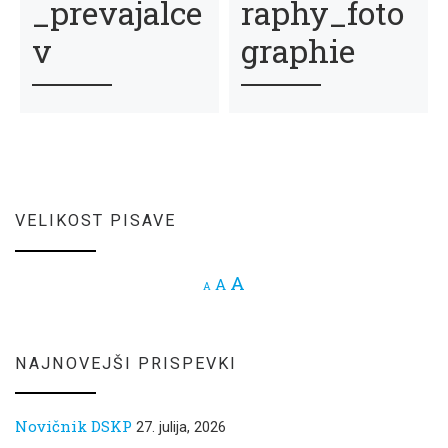
_prevajalce
raphy_foto
v
graphie
VELIKOST PISAVE
Increase font size.
A
Reset font size.
A
Decrease font size.
A
NAJNOVEJŠI PRISPEVKI
Novičnik DSKP
27. julija, 2026