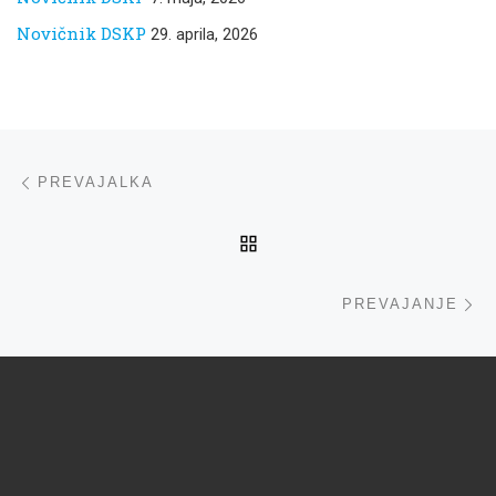
Novičnik DSKP
29. aprila, 2026
Navigacija med prispevki
ta prispevek
PREVAJALKA
NA VRH
ta
PREVAJANJE