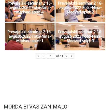
Prevajalski-seminar 2 16-
Prevajalski-seminar 2 16-
avgust-2022 Foto-Nina-
avgust-2022 Foto-Nina-
Medved splet-4
Medved splet-2
Prevajalski-seminar 2 16-
Prevajalski-seminar 2 16-
avgust-2022 Foto-Nina-
avgust-2022 Foto-Nina-
Medved splet-1
Medved splet-3
«
‹
of
11
›
»
MORDA BI VAS ZANIMALO