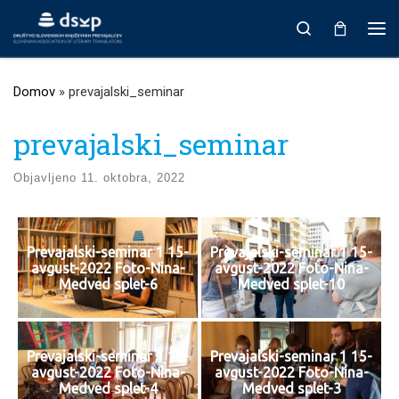
Prikaži vso vsebino
Search
Men
Domov
»
prevajalski_seminar
prevajalski_seminar
Objavljeno
11. oktobra, 2022
Prevajalski-seminar 1 15-
Prevajalski-seminar 1 15-
avgust-2022 Foto-Nina-
avgust-2022 Foto-Nina-
Medved splet-6
Medved splet-10
Prevajalski-seminar 1 15-
Prevajalski-seminar 1 15-
avgust-2022 Foto-Nina-
avgust-2022 Foto-Nina-
Medved splet-4
Medved splet-3