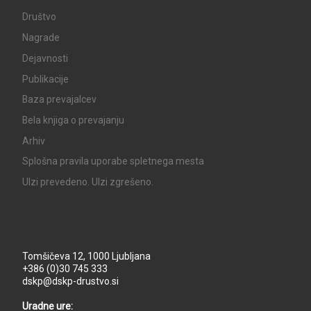
Društvo
Nagrade
Dejavnosti
Publikacije
Baza prevajalcev
Bela knjiga o prevajanju
Arhiv
Splošna pravila uporabe spletnega mesta
UIzi prevedeno. UIzi zgrešeno.
Tomšičeva 12, 1000 Ljubljana
+386 (0)30 745 333
dskp@dskp-drustvo.si
Uradne ure: