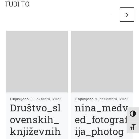
TUDI TO
Objavljeno
11. oktobra, 2022
Objavljeno
9. decembra, 2022
Društvo_sl
nina_medv
Toggl
ovenskih_
ed_fotograf
književnih
ija_photog
Toggl