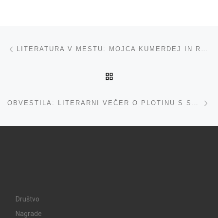
Navigacija med prispevki
ta prispevek
LITERATURA V MESTU: MOJCA KUMERDEJ IN RAWLEY GRAU
NA VRH
ta
OBVESTILA: LITERARNI VEČER O PLOTINU S SONJO WEISS, RAZPISI: JAK, TRADUKI IN GOETHE INSTITUT
Društvo
Nagrade