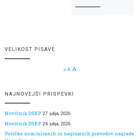
VELIKOST PISAVE
Increase font size.
A
Reset font size.
A
Decrease font size.
A
NAJNOVEJŠI PRISPEVKI
Novičnik DSKP
27. julija, 2026
Novičnik DSKP
24. julija, 2026
Polička nominiranih in nagrajenih prevodov nagrade