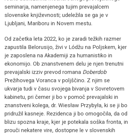
seminarja, namenjenega tujim prevajalcem
slovenske književnosti; udeležila se ga je v
Ljubljani, Mariboru in Novem mestu.
Od začetka leta 2022, ko je zaradi težkih razmer
zapustila Belorusijo, živi v Lódžu na Poljskem, kjer
je zaposlena na Akademiji za humanistiko in
ekonomijo. Ob znanstvenem delu je njen trenutni
prevajalski izziv prevod romana
Doberdob
Prežihovega Voranca v poljščino. Z njim se
ukvarja tudi v času svojega bivanja v Sovretovem
kabinetu, pri čemer ji bo v pomoč prevajalski in
znanstveni kolega, dr. Wiesław Przybyła, ki se ji bo
pridružil kasneje. Rezidenca ji bo omogočila, da od
blizu spozna kraje, kjer je potekala soška fronta, in
prouči nekatere vire, dostopne le v slovenskih