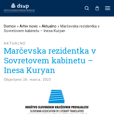
Prikaži vso vsebino
Search
Men
Domov
»
Arhiv novic
»
Aktualno
»
Marčevska rezidentka v
Sovretovem kabinetu – Inesa Kuryan
AKTUALNO
Marčevska rezidentka v
Sovretovem kabinetu –
Inesa Kuryan
Objavljeno
16. marca, 2023