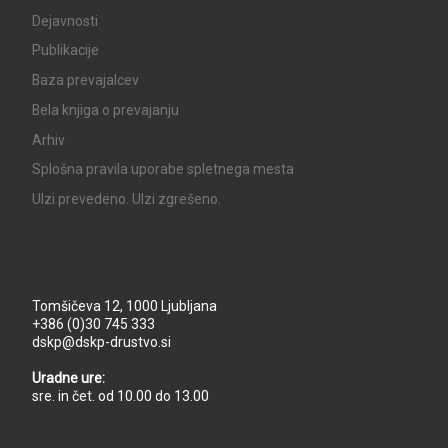
Dejavnosti
Publikacije
Baza prevajalcev
Bela knjiga o prevajanju
Arhiv
Splošna pravila uporabe spletnega mesta
UIzi prevedeno. UIzi zgrešeno.
Tomšičeva 12, 1000 Ljubljana
+386 (0)30 745 333
dskp@dskp-drustvo.si
Uradne ure:
sre. in čet. od 10.00 do 13.00