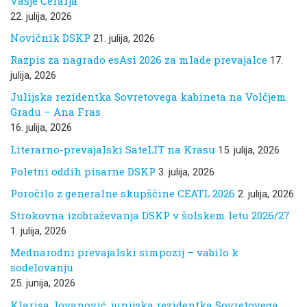
Vasje Cerarja
22. julija, 2026
Novičnik DSKP
21. julija, 2026
Razpis za nagrado esAsi 2026 za mlade prevajalce
17.
julija, 2026
Julijska rezidentka Sovretovega kabineta na Volčjem
Gradu – Ana Fras
16. julija, 2026
Literarno-prevajalski SateLIT na Krasu
15. julija, 2026
Poletni oddih pisarne DSKP
3. julija, 2026
Poročilo z generalne skupščine CEATL 2026
2. julija, 2026
Strokovna izobraževanja DSKP v šolskem letu 2026/27
1. julija, 2026
Mednarodni prevajalski simpozij – vabilo k
sodelovanju
25. junija, 2026
Klarisa Jovanović, junijska rezidentka Sovretovega