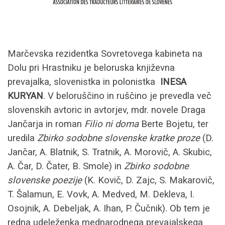
Marčevska rezidentka Sovretovega kabineta na
Dolu pri Hrastniku je beloruska književna
prevajalka, slovenistka in polonistka
INESA
KURYAN
. V beloruščino in ruščino je prevedla več
slovenskih avtoric in avtorjev, mdr. novele Draga
Jančarja in roman
Filio ni doma
Berte Bojetu, ter
uredila
Zbirko sodobne slovenske kratke proze
(D.
Jančar, A. Blatnik, S. Tratnik, A. Morovič, A. Skubic,
A. Čar, D. Čater, B. Smole) in
Zbirko sodobne
slovenske poezije
(K. Kovič, D. Zajc, S. Makarovič,
T. Šalamun, E. Vovk, A. Medved, M. Dekleva, I.
Osojnik, A. Debeljak, A. Ihan, P. Čučnik). Ob tem je
redna udeleženka mednarodnega prevajalskega