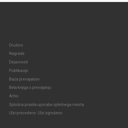
Društvo
Nagrade
Dejavnosti
Publikacije
Baza prevajalcev
Bela knjiga o prevajanju
Arhiv
Splošna pravila uporabe spletnega mesta
UIzi prevedeno. UIzi zgrešeno.