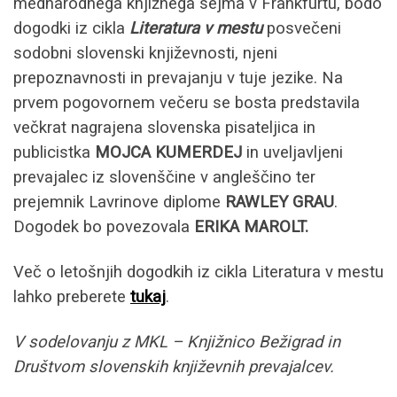
mednarodnega knjižnega sejma v Frankfurtu, bodo
dogodki iz cikla
Literatura v mestu
posvečeni
sodobni slovenski književnosti, njeni
prepoznavnosti in prevajanju v tuje jezike. Na
prvem pogovornem večeru se bosta predstavila
večkrat nagrajena slovenska pisateljica in
publicistka
MOJCA KUMERDEJ
in uveljavljeni
prevajalec iz slovenščine v angleščino ter
prejemnik Lavrinove diplome
RAWLEY GRAU
.
Dogodek bo povezovala
ERIKA MAROLT.
Več o letošnjih dogodkih iz cikla Literatura v mestu
lahko preberete
tukaj
.
V sodelovanju z MKL – Knjižnico Bežigrad in
Društvom slovenskih književnih prevajalcev.