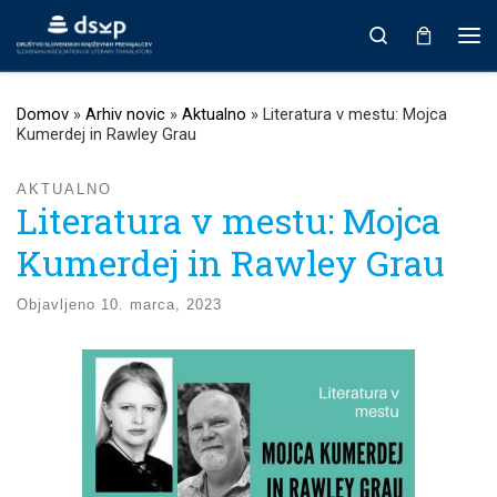
Prikaži vso vsebino
Search
Men
Domov
»
Arhiv novic
»
Aktualno
»
Literatura v mestu: Mojca
Kumerdej in Rawley Grau
AKTUALNO
Literatura v mestu: Mojca
Kumerdej in Rawley Grau
Objavljeno
10. marca, 2023