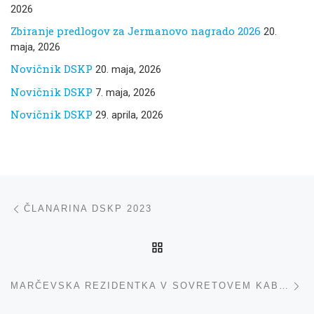
2026
Zbiranje predlogov za Jermanovo nagrado 2026
20.
maja, 2026
Novičnik DSKP
20. maja, 2026
Novičnik DSKP
7. maja, 2026
Novičnik DSKP
29. aprila, 2026
Navigacija med prispevki
ta prispevek
ČLANARINA DSKP 2023
NA VRH
ta
MARČEVSKA REZIDENTKA V SOVRETOVEM KABINETU – INESA KURYAN