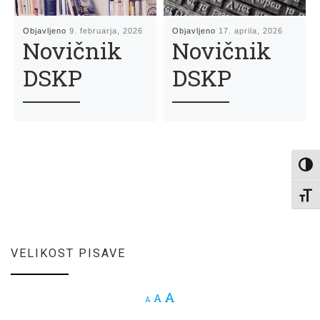
Objavljeno
9. februarja, 2026
Objavljeno
17. aprila, 2026
Novičnik
Novičnik
DSKP
DSKP
Toggl
Toggl
VELIKOST PISAVE
Increase font size.
A
Reset font size.
A
Decrease font size.
A