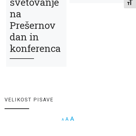
svetovanje
Toggl
na
Prešernov
dan in
konferenca
VELIKOST PISAVE
Increase font size.
A
Reset font size.
A
Decrease font size.
A