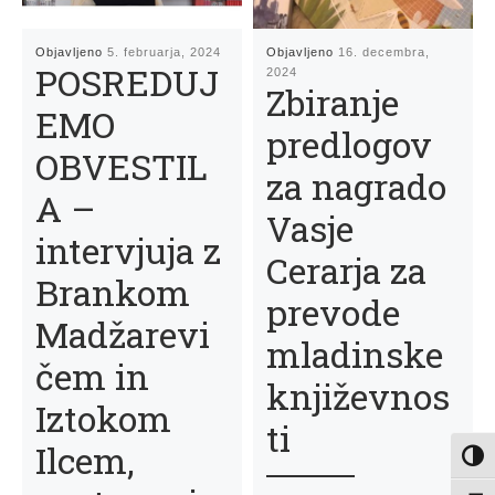
Objavljeno
5. februarja, 2024
Objavljeno
16. decembra,
POSREDUJ
2024
Zbiranje
EMO
predlogov
OBVESTIL
za nagrado
A –
Vasje
intervjuja z
Cerarja za
Brankom
prevode
Madžarevi
mladinske
čem in
književnos
Iztokom
ti
Ilcem,
Toggl