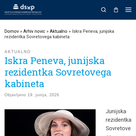
Prikaži vso vsebino
Search
Men
Domov
»
Arhiv novic
»
Aktualno
»
Iskra Peneva, junijska
rezidentka Sovretovega kabineta
AKTUALNO
Iskra Peneva, junijska
rezidentka Sovretovega
kabineta
Objavljeno
19. junija, 2026
Junijska
rezidentka
Sovretove