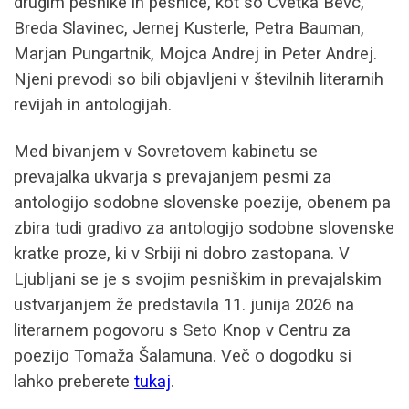
drugim pesnike in pesnice, kot so Cvetka Bevc,
Breda Slavinec, Jernej Kusterle, Petra Bauman,
Marjan Pungartnik, Mojca Andrej in Peter Andrej.
Njeni prevodi so bili objavljeni v številnih literarnih
revijah in antologijah.
Med bivanjem v Sovretovem kabinetu se
prevajalka ukvarja s prevajanjem pesmi za
antologijo sodobne slovenske poezije, obenem pa
zbira tudi gradivo za antologijo sodobne slovenske
kratke proze, ki v Srbiji ni dobro zastopana. V
Ljubljani se je s svojim pesniškim in prevajalskim
ustvarjanjem že predstavila 11. junija 2026 na
literarnem pogovoru s Seto Knop v Centru za
poezijo Tomaža Šalamuna. Več o dogodku si
lahko preberete
tukaj
.