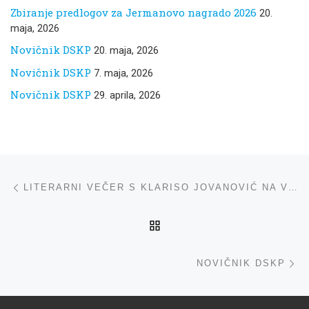
Zbiranje predlogov za Jermanovo nagrado 2026
20.
maja, 2026
Novičnik DSKP
20. maja, 2026
Novičnik DSKP
7. maja, 2026
Novičnik DSKP
29. aprila, 2026
Navigacija med prispevki
ta prispevek
LITERARNI VEČER S KLARISO JOVANOVIĆ NA VOLČJEM GRADU
NA VRH
ta
NOVIČNIK DSKP