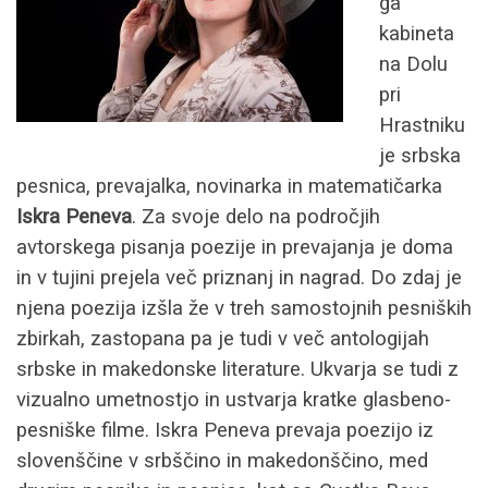
ga
kabineta
na Dolu
pri
Hrastniku
je srbska
pesnica, prevajalka, novinarka in matematičarka
Iskra Peneva
. Za svoje delo na področjih
avtorskega pisanja poezije in prevajanja je doma
in v tujini prejela več priznanj in nagrad. Do zdaj je
njena poezija izšla že v treh samostojnih pesniških
zbirkah, zastopana pa je tudi v več antologijah
srbske in makedonske literature. Ukvarja se tudi z
vizualno umetnostjo in ustvarja kratke glasbeno-
pesniške filme. Iskra Peneva prevaja poezijo iz
slovenščine v srbščino in makedonščino, med