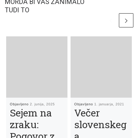
MORDA BI VAS ZANIMALO
TUDI TO
Objavljeno
2. junija, 2025
Objavljeno
1. januarja, 2021
Sejem na
Večer
zraku:
slovenskeg
Pogovor z
a