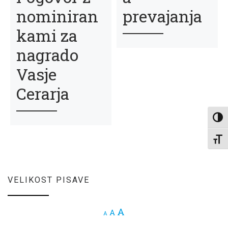
nominiran
prevajanja
kami za
nagrado
Vasje
Cerarja
Toggl
Toggl
VELIKOST PISAVE
Increase font size.
A
Reset font size.
A
Decrease font size.
A