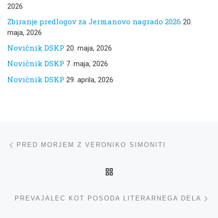
2026
Zbiranje predlogov za Jermanovo nagrado 2026
20.
maja, 2026
Novičnik DSKP
20. maja, 2026
Novičnik DSKP
7. maja, 2026
Novičnik DSKP
29. aprila, 2026
Navigacija med prispevki
ta prispevek
PRED MORJEM Z VERONIKO SIMONITI
NA VRH
ta
PREVAJALEC KOT POSODA LITERARNEGA DELA