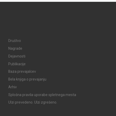
Društvo
Nagrade
Dejavnosti
Publikacije
Baza prevajalcev
Bela knjiga o prevajanju
Arhiv
Splošna pravila uporabe spletnega mesta
UIzi prevedeno. UIzi zgrešeno.