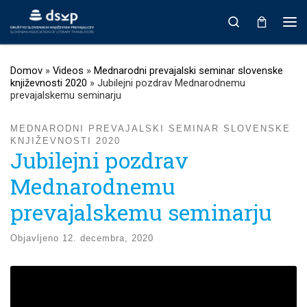
Prikaži vso vsebino
Search
Men
Domov
»
Videos
»
Mednarodni prevajalski seminar slovenske
književnosti 2020
»
Jubilejni pozdrav Mednarodnemu
prevajalskemu seminarju
MEDNARODNI PREVAJALSKI SEMINAR SLOVENSKE
KNJIŽEVNOSTI 2020
Jubilejni pozdrav
Mednarodnemu
prevajalskemu seminarju
Objavljeno
12. decembra, 2020