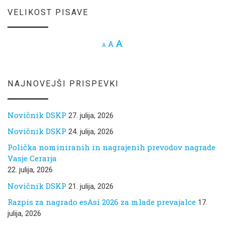
VELIKOST PISAVE
Increase font size.
A
Reset font size.
A
Decrease font size.
A
NAJNOVEJŠI PRISPEVKI
Novičnik DSKP
27. julija, 2026
Novičnik DSKP
24. julija, 2026
Polička nominiranih in nagrajenih prevodov nagrade
Vasje Cerarja
22. julija, 2026
Novičnik DSKP
21. julija, 2026
Razpis za nagrado esAsi 2026 za mlade prevajalce
17.
julija, 2026