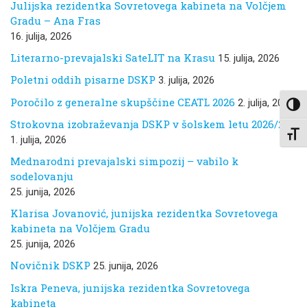
Julijska rezidentka Sovretovega kabineta na Volčjem
Gradu – Ana Fras
16. julija, 2026
Literarno-prevajalski SateLIT na Krasu
15. julija, 2026
Poletni oddih pisarne DSKP
3. julija, 2026
Poročilo z generalne skupščine CEATL 2026
2. julija, 2026
Toggl
Strokovna izobraževanja DSKP v šolskem letu 2026/27
Toggl
1. julija, 2026
Mednarodni prevajalski simpozij – vabilo k
sodelovanju
25. junija, 2026
Klarisa Jovanović, junijska rezidentka Sovretovega
kabineta na Volčjem Gradu
25. junija, 2026
Novičnik DSKP
25. junija, 2026
Iskra Peneva, junijska rezidentka Sovretovega
kabineta