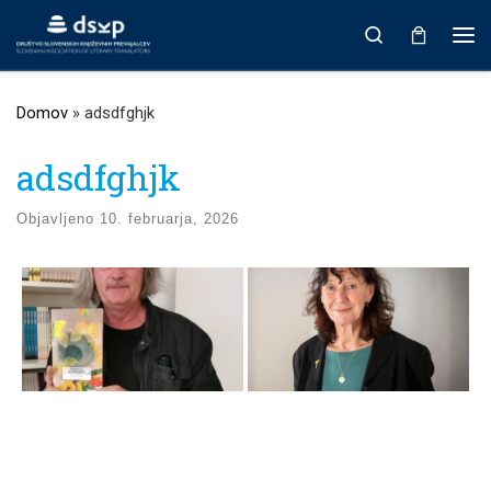
Prikaži vso vsebino
Search
Men
Domov
»
adsdfghjk
adsdfghjk
Objavljeno
10. februarja, 2026