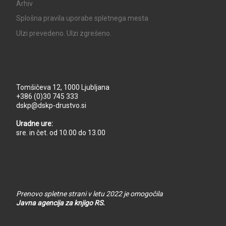
Arhiv
Splošna pravila uporabe spletnega mesta
UIzi prevedeno. UIzi zgrešeno.
Tomšičeva 12, 1000 Ljubljana
+386 (0)30 745 333
dskp@dskp-drustvo.si
Uradne ure:
sre. in čet. od 10.00 do 13.00
Prenovo spletne strani v letu 2022 je omogočila
Javna agencija za knjigo RS.