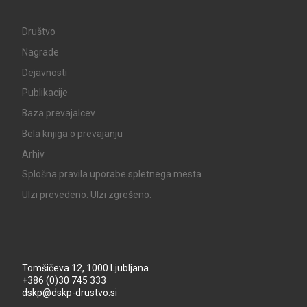
Društvo
Nagrade
Dejavnosti
Publikacije
Baza prevajalcev
Bela knjiga o prevajanju
Arhiv
Splošna pravila uporabe spletnega mesta
UIzi prevedeno. UIzi zgrešeno.
Tomšičeva 12, 1000 Ljubljana
+386 (0)30 745 333
dskp@dskp-drustvo.si