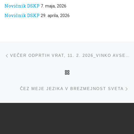
Novičnik DSKP
7. maja, 2026
Novičnik DSKP
29. aprila, 2026
Navigacija med prispevki
ta prispevek
VEČER ODPRTIH VRAT, 11. 2. 2026_VINKO AVSENAK
NA VRH
ta
ČEZ MEJE JEZIKA V BREZMEJNOST SVETA