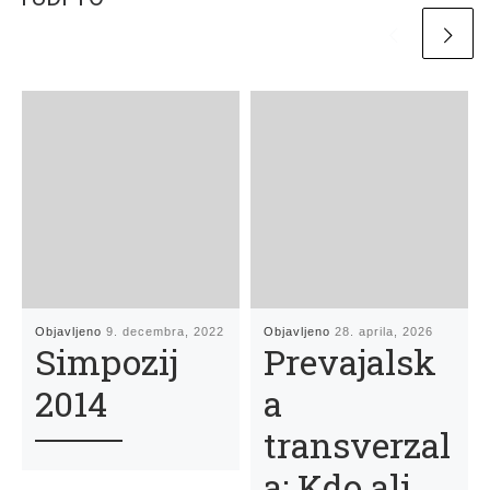
Objavljeno
9. decembra, 2022
Objavljeno
28. aprila, 2026
Simpozij
Prevajalsk
2014
a
transverzal
a: Kdo ali