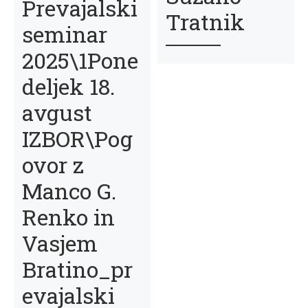
Prevajalski
Tratnik
seminar
2025\1Pone
deljek 18.
avgust
IZBOR\Pog
ovor z
Manco G.
Renko in
Vasjem
Bratino_pr
evajalski