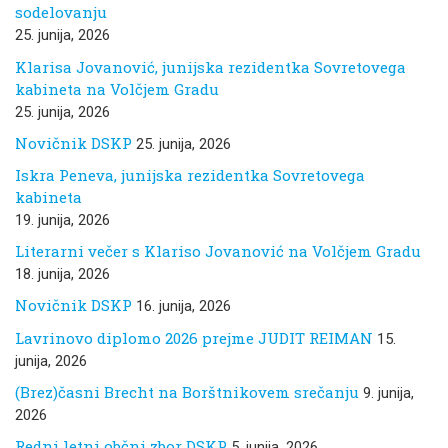
sodelovanju
25. junija, 2026
Klarisa Jovanović, junijska rezidentka Sovretovega
kabineta na Volčjem Gradu
25. junija, 2026
Novičnik DSKP
25. junija, 2026
Iskra Peneva, junijska rezidentka Sovretovega
kabineta
19. junija, 2026
Literarni večer s Klariso Jovanović na Volčjem Gradu
18. junija, 2026
Novičnik DSKP
16. junija, 2026
Lavrinovo diplomo 2026 prejme JUDIT REIMAN
15.
junija, 2026
(Brez)časni Brecht na Borštnikovem srečanju
9. junija,
2026
Redni letni občni zbor DSKP
5. junija, 2026