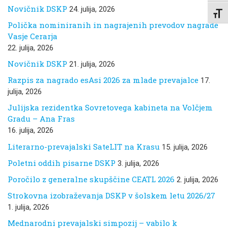
Novičnik DSKP
24. julija, 2026
Toggl
Polička nominiranih in nagrajenih prevodov nagrade
Vasje Cerarja
22. julija, 2026
Novičnik DSKP
21. julija, 2026
Razpis za nagrado esAsi 2026 za mlade prevajalce
17.
julija, 2026
Julijska rezidentka Sovretovega kabineta na Volčjem
Gradu – Ana Fras
16. julija, 2026
Literarno-prevajalski SateLIT na Krasu
15. julija, 2026
Poletni oddih pisarne DSKP
3. julija, 2026
Poročilo z generalne skupščine CEATL 2026
2. julija, 2026
Strokovna izobraževanja DSKP v šolskem letu 2026/27
1. julija, 2026
Mednarodni prevajalski simpozij – vabilo k