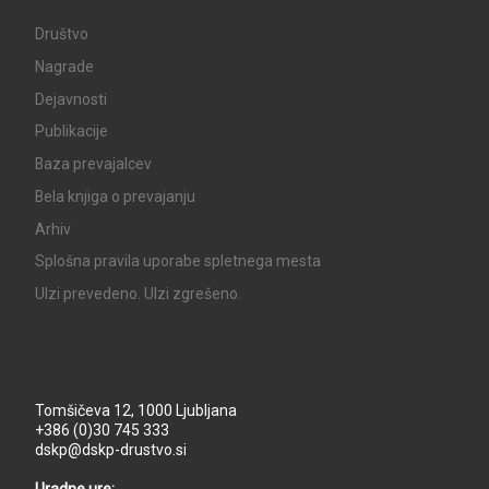
Društvo
Nagrade
Dejavnosti
Publikacije
Baza prevajalcev
Bela knjiga o prevajanju
Arhiv
Splošna pravila uporabe spletnega mesta
UIzi prevedeno. UIzi zgrešeno.
Tomšičeva 12, 1000 Ljubljana
+386 (0)30 745 333
dskp@dskp-drustvo.si
Uradne ure: