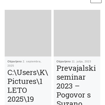
Objavljeno
2. septembra,
Objavljeno
11. julija, 2023
Prevajalski
2025
C:\Users\K\
seminar
Pictures\1
2023 –
LETO
Pogovor s
2025\19
Suzano