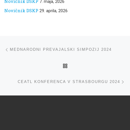
Novičnik DSKP
7. maja, 2026
Novičnik DSKP
29. aprila, 2026
Navigacija med prispevki
ta prispevek
MEDNARODNI PREVAJALSKI SIMPOZIJ 2024
NA VRH
ta
CEATL KONFERENCA V STRASBOURGU 2024