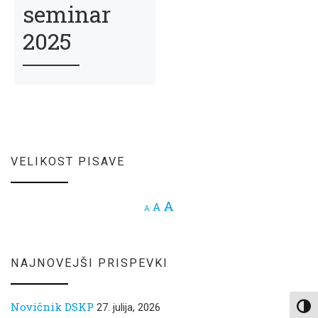
seminar
2025
VELIKOST PISAVE
Increase font size.
A
Reset font size.
A
Decrease font size.
A
NAJNOVEJŠI PRISPEVKI
Novičnik DSKP
27. julija, 2026
Toggl