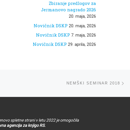
Zbiranje predlogov za
Jermanovo nagrado 2026
20. maja, 2026
Novičnik DSKP
20. maja, 2026
Novičnik DSKP
7. maja, 2026
Novičnik DSKP
29. aprila, 2026
ta
NEMŠKI SEMINAR 2018
novo spletne strani v letu 2022 je omogočila
na agencija za knjigo RS.