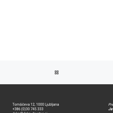
NA VRH
Tomšičeva 12, 1000 Ljubljana
Pre
+386 (0)30 745 333
Jav