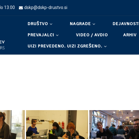
do 13.00
dskp@dskp-drustvo.si
DRUŠTVO
NAGRADE
DEJAVNOST
PREVAJALCI
VIDEO / AVDIO
ARHIV
UIZI PREVEDENO. UIZI ZGREŠENO.