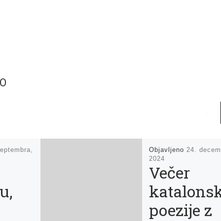
TO
septembra,
Objavljeno
24. decem
2024
Večer
u,
katalons
poezije z