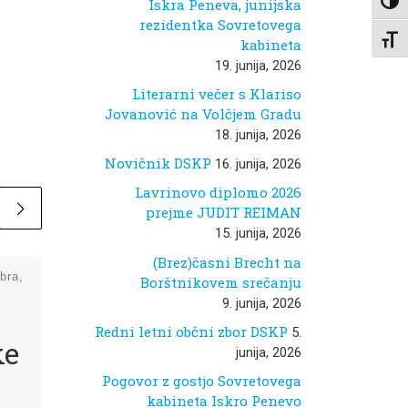
Iskra Peneva, junijska
Toggl
rezidentka Sovretovega
Toggl
kabineta
19. junija, 2026
Literarni večer s Klariso
Jovanović na Volčjem Gradu
18. junija, 2026
Novičnik DSKP
16. junija, 2026
Lavrinovo diplomo 2026
prejme JUDIT REIMAN
15. junija, 2026
(Brez)časni Brecht na
bra,
Objavljeno
11. marca,
Borštnikovem srečanju
2024
9. junija, 2026
Prevajati
Redni letni občni zbor DSKP
5.
ke
smeh
junija, 2026
Pogovor z gostjo Sovretovega
kabineta Iskro Penevo