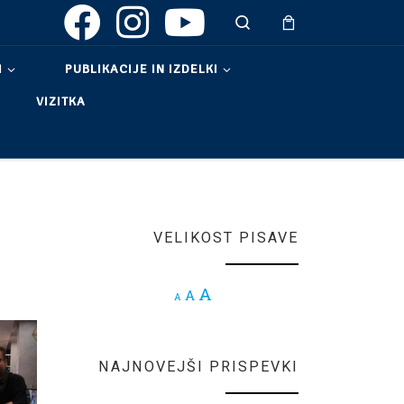
Search
I
PUBLIKACIJE IN IZDELKI
VIZITKA
VELIKOST PISAVE
Increase font size.
A
Reset font size.
A
Decrease font size.
A
NAJNOVEJŠI PRISPEVKI