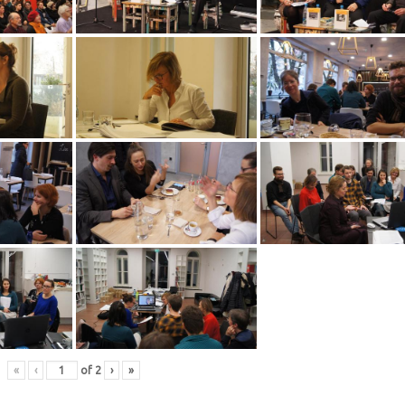
«
‹
of
2
›
»