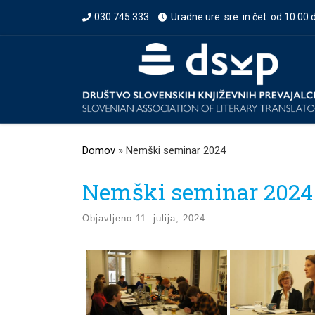
030 745 333
Uradne ure: sre. in čet. od 10.00 
Prikaži vso vsebino
Domov
»
Nemški seminar 2024
Nemški seminar 2024
Objavljeno
11. julija, 2024