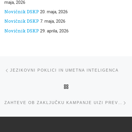
maja, 2026
Novičnik DSKP
20. maja, 2026
Novičnik DSKP
7. maja, 2026
Novičnik DSKP
29. aprila, 2026
Navigacija med prispevki
ta prispevek
JEZIKOVNI POKLICI IN UMETNA INTELIGENCA
NA VRH
ta
ZAHTEVE OB ZAKLJUČKU KAMPANJE UIZI PREVEDENO. UIZI ZGREŠENO.