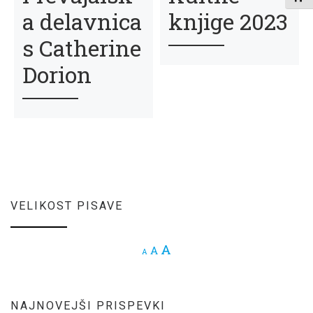
a delavnica
knjige 2023
s Catherine
Dorion
VELIKOST PISAVE
Increase font size.
A
Reset font size.
A
Decrease font size.
A
NAJNOVEJŠI PRISPEVKI