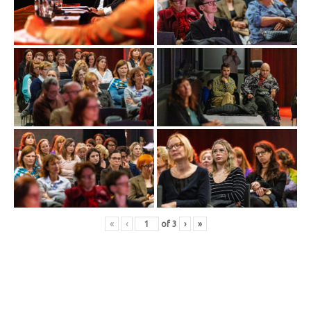
«
‹
of
3
›
»