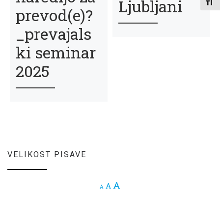
Ljubljani
Toggl
prevod(e)?
_prevajals
ki seminar
2025
VELIKOST PISAVE
Increase font size.
A
Reset font size.
A
Decrease font size.
A