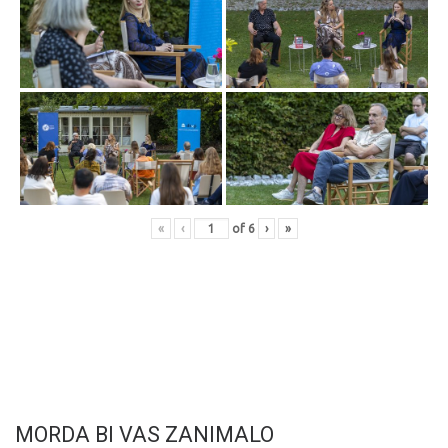
«
‹
of
6
›
»
MORDA BI VAS ZANIMALO