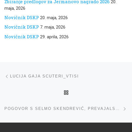
Zbiranje predlogov za Jermanovo nagrado 2026
20.
maja, 2026
Novičnik DSKP
20. maja, 2026
Novičnik DSKP
7. maja, 2026
Novičnik DSKP
29. aprila, 2026
Navigacija med prispevki
ta prispevek
LUCIJA GAJA SCUTERI_VTISI
NA VRH
ta
POGOVOR S SELMO SKENDREVIĆ, PREVAJALSKI SEMINAR 2025