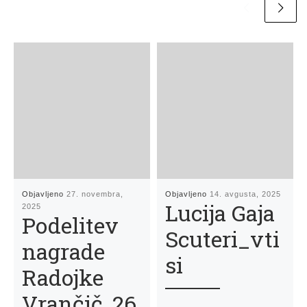
Objavljeno
27. novembra,
Objavljeno
14. avgusta, 2025
Lucija Gaja
2025
Podelitev
Scuteri_vti
nagrade
si
Radojke
Vrančič, 26.