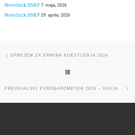
Novičnik DSKP
7. maja, 2026
Novičnik DSKP
29. aprila, 2026
Navigacija med prispevki
ta prispevek
SPREJEM ZA ERWINA KOESTLERJA 2024
NA VRH
ta
PREVAJALSKI EVROBAROMETER 2024 – VASJA BRATINA IN IZTOK ILC