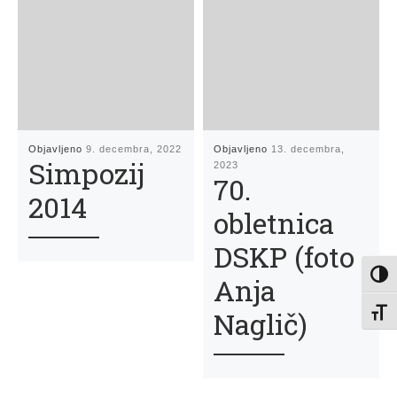
Objavljeno
9. decembra, 2022
Objavljeno
13. decembra,
Simpozij
2023
70.
2014
obletnica
DSKP (foto
Toggl
Anja
Naglič)
Toggl