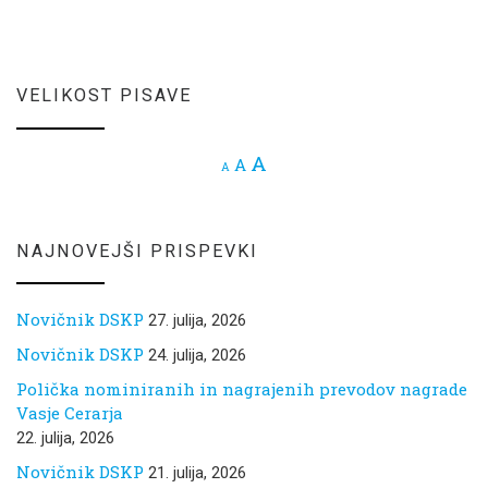
VELIKOST PISAVE
Increase font size.
A
Reset font size.
A
Decrease font size.
A
NAJNOVEJŠI PRISPEVKI
Novičnik DSKP
27. julija, 2026
Novičnik DSKP
24. julija, 2026
Polička nominiranih in nagrajenih prevodov nagrade
Vasje Cerarja
22. julija, 2026
Novičnik DSKP
21. julija, 2026