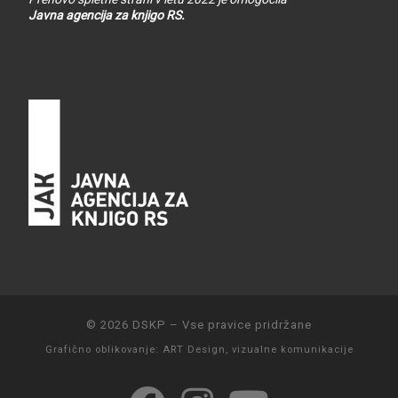
Javna agencija za knjigo RS.
© 2026
DSKP
–
Vse pravice pridržane
Grafično oblikovanje:
ART Design, vizualne komunikacije