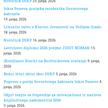
Novičnik DSKP
25. junija, 2026
Iskra Peneva, junijska rezidentka Sovretovega
kabineta
19. junija, 2026
Literarni večer s Klariso Jovanović na Volčjem Gradu
18. junija, 2026
Novičnik DSKP
16. junija, 2026
Lavrinovo diplomo 2026 prejme JUDIT REIMAN
15.
junija, 2026
(Brez)časni Brecht na Borštnikovem srečanju
9. junija,
2026
Redni letni občni zbor DSKP
5. junija, 2026
Pogovor z gostjo Sovretovega kabineta Iskro Penevo
4.
junija, 2026
Odprt razpis za štipendije za ustvarjalnost iz naslova
knjižničnega nadomestila 2026
3. junija, 2026