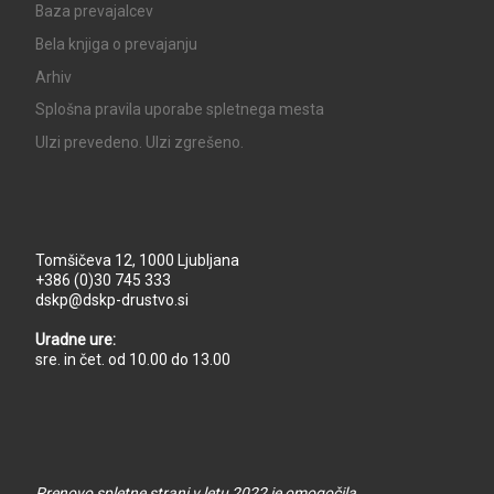
Baza prevajalcev
Bela knjiga o prevajanju
Arhiv
Splošna pravila uporabe spletnega mesta
UIzi prevedeno. UIzi zgrešeno.
Tomšičeva 12, 1000 Ljubljana
+386 (0)30 745 333
dskp@dskp-drustvo.si
Uradne ure:
sre. in čet. od 10.00 do 13.00
Prenovo spletne strani v letu 2022 je omogočila