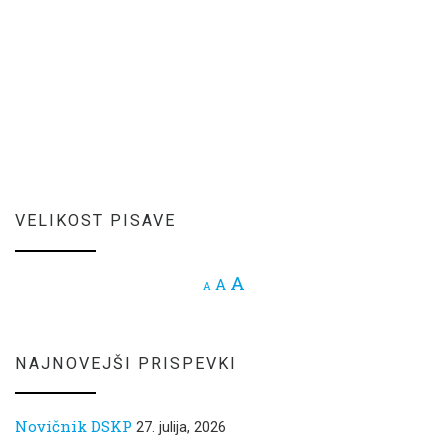
VELIKOST PISAVE
Increase font size.
A
Reset font size.
A
Decrease font size.
A
NAJNOVEJŠI PRISPEVKI
Novičnik DSKP
27. julija, 2026