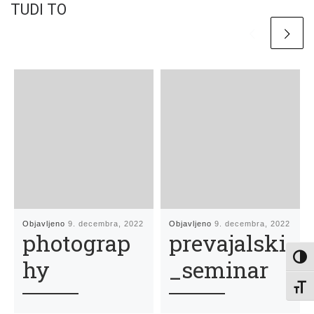
TUDI TO
Objavljeno
9. decembra, 2022
Objavljeno
9. decembra, 2022
photograp
prevajalski
Toggl
hy
_seminar
Toggl