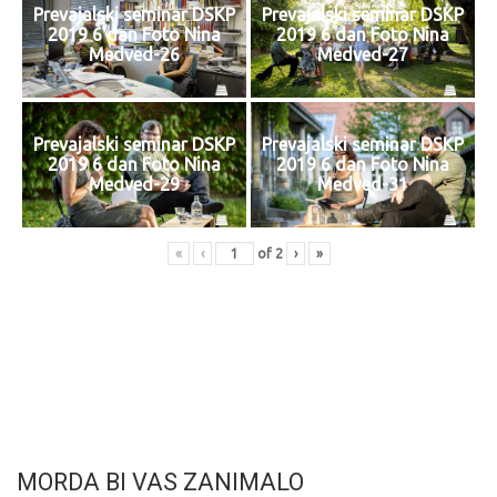
Prevajalski seminar DSKP
Prevajalski seminar DSKP
2019 6 dan Foto Nina
2019 6 dan Foto Nina
Medved-26
Medved-27
Prevajalski seminar DSKP
Prevajalski seminar DSKP
2019 6 dan Foto Nina
2019 6 dan Foto Nina
Medved-29
Medved-31
«
‹
of
2
›
»
MORDA BI VAS ZANIMALO