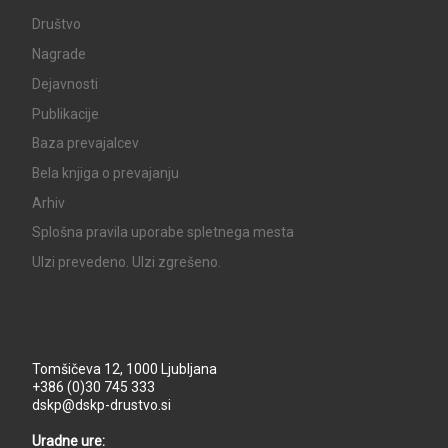
Društvo
Nagrade
Dejavnosti
Publikacije
Baza prevajalcev
Bela knjiga o prevajanju
Arhiv
Splošna pravila uporabe spletnega mesta
UIzi prevedeno. UIzi zgrešeno.
Tomšičeva 12, 1000 Ljubljana
+386 (0)30 745 333
dskp@dskp-drustvo.si
Uradne ure: