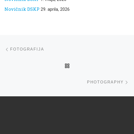
Novičnik DSKP
29. aprila, 2026
Navigacija med prispevki
ta prispevek
FOTOGRAFIJA
NA VRH
ta
PHOTOGRAPHY