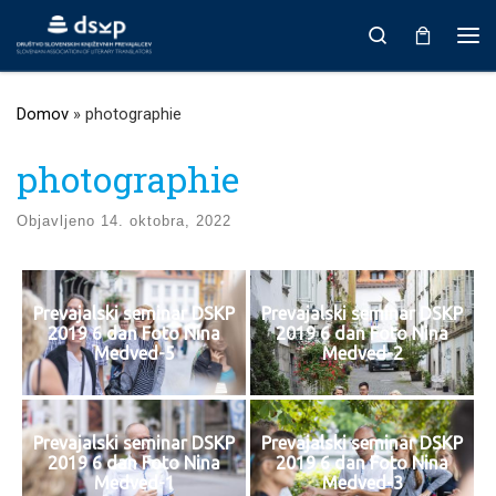
Prikaži vso vsebino
Search
Men
Domov
»
photographie
photographie
Objavljeno
14. oktobra, 2022
Prevajalski seminar DSKP
Prevajalski seminar DSKP
2019 6 dan Foto Nina
2019 6 dan Foto Nina
Medved-5
Medved-2
Prevajalski seminar DSKP
Prevajalski seminar DSKP
2019 6 dan Foto Nina
2019 6 dan Foto Nina
Medved-1
Medved-3