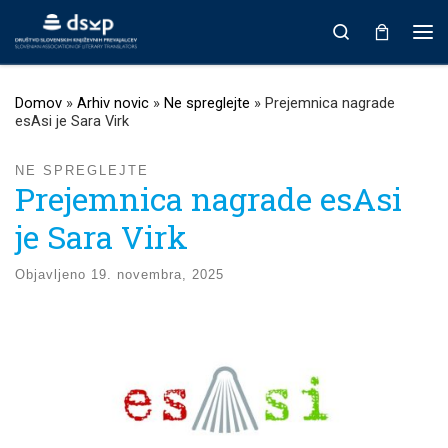
Prikaži vso vsebino
Search
Men
Domov
»
Arhiv novic
»
Ne spreglejte
»
Prejemnica nagrade
esAsi je Sara Virk
NE SPREGLEJTE
Prejemnica nagrade esAsi
je Sara Virk
Objavljeno
19. novembra, 2025