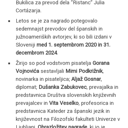
Bukilica za prevod dela “Ristanc” Julia
Cortázarja.
Letos se je za nagrado potegovalo
sedemnajst prevodov del španskih in
južnoameriških avtorjev, ki so bili izdani v
Sloveniji
med 1. septembrom 2020 in 31.
decembrom 2024
.
Žirijo so pod vodstvom pisatelja
Gorana
Vojnovića
sestavljali
Mimi Podkrižnik
,
novinarka in pisateljica;
Aljaž Gosnar
,
diplomat;
Dušanka Zabukovec
, prevajalka in
predstavnica Društva slovenskih književnih
prevajalcev in
Vita Veselko
, profesorica in
predstavnica Kateder za španski jezik in
književnost na Filozofski fakulteti Univerze v
Ljubljani.
Obrazložitev nagrade
, ki jo je