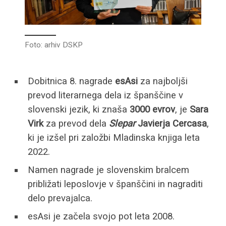
Foto: arhiv DSKP
Dobitnica 8. nagrade
esAsi
za najboljši
prevod literarnega dela iz španščine v
slovenski jezik, ki znaša
3000 evrov
, je
Sara
Virk
za prevod dela
Slepar
Javierja Cercasa
,
ki je izšel pri založbi Mladinska knjiga leta
2022.
Namen nagrade je slovenskim bralcem
približati leposlovje v španščini in nagraditi
delo prevajalca.
esAsi je začela svojo pot leta 2008.