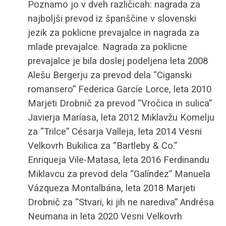
Poznamo jo v dveh različicah: nagrada za
najboljši prevod iz španščine v slovenski
jezik za poklicne prevajalce in nagrada za
mlade prevajalce. Nagrada za poklicne
prevajalce je bila doslej podeljena leta 2008
Alešu Bergerju za prevod dela “Ciganski
romansero” Federica Garcíe Lorce, leta 2010
Marjeti Drobnič za prevod “Vročica in sulica”
Javierja Maríasa, leta 2012 Miklavžu Komelju
za “Trilce” Césarja Valleja, leta 2014 Vesni
Velkovrh Bukilica za “Bartleby & Co.”
Enriqueja Vile-Matasa, leta 2016 Ferdinandu
Miklavcu za prevod dela “Galíndez” Manuela
Vázqueza Montalbána, leta 2018 Marjeti
Drobnič za “Stvari, ki jih ne narediva” Andrésa
Neumana in leta 2020 Vesni Velkovrh