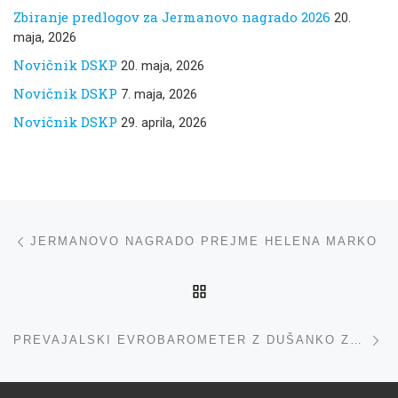
Zbiranje predlogov za Jermanovo nagrado 2026
20.
maja, 2026
Novičnik DSKP
20. maja, 2026
Novičnik DSKP
7. maja, 2026
Novičnik DSKP
29. aprila, 2026
Navigacija med prispevki
ta prispevek
JERMANOVO NAGRADO PREJME HELENA MARKO
NA VRH
ta
PREVAJALSKI EVROBAROMETER Z DUŠANKO ZABUKOVEC