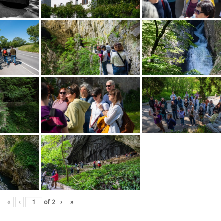
«
‹
of
2
›
»