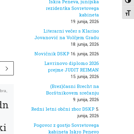
Iskra Peneva, junijska
Toggl
rezidentka Sovretovega
Toggl
kabineta
19. junija, 2026
Literarni večer s Klariso
Jovanović na Volčjem Gradu
18. junija, 2026
Novičnik DSKP
16. junija, 2026
Lavrinovo diplomo 2026
prejme JUDIT REIMAN
15. junija, 2026
(Brez)časni Brecht na
bra,
Objavljeno
26. februarja,
Borštnikovem srečanju
2026
9. junija, 2026
dn
Čez meje
Redni letni občni zbor DSKP
5.
jezika v
junija, 2026
ki
brezmejnos
Pogovor z gostjo Sovretovega
kabineta Iskro Penevo