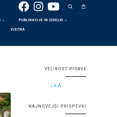
Search
I
PUBLIKACIJE IN IZDELKI
VIZITKA
VELIKOST PISAVE
Increase font size.
A
Reset font size.
A
Decrease font size.
A
NAJNOVEJŠI PRISPEVKI