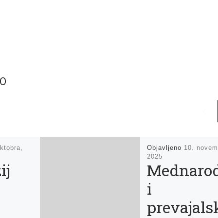
TO
ktobra,
Objavljeno
10. novem
2025
ij
Mednaro
i
prevajals