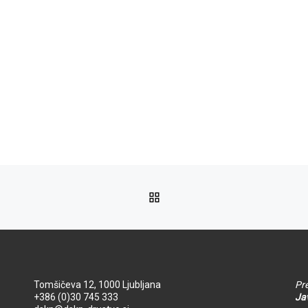
NA VRH
Tomšičeva 12, 1000 Ljubljana
Pre
+386 (0)30 745 333
Jav