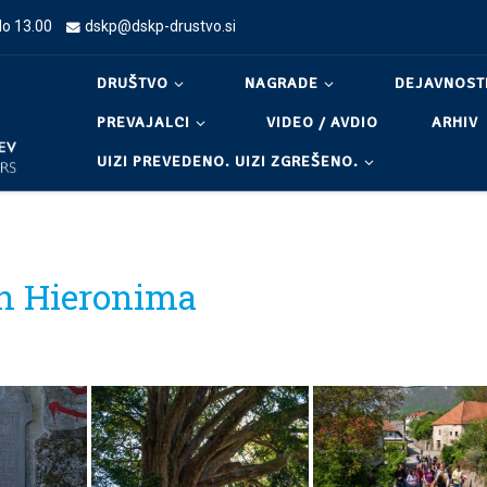
do 13.00
dskp@dskp-drustvo.si
DRUŠTVO
NAGRADE
DEJAVNOST
PREVAJALCI
VIDEO / AVDIO
ARHIV
UIZI PREVEDENO. UIZI ZGREŠENO.
deh Hieronima