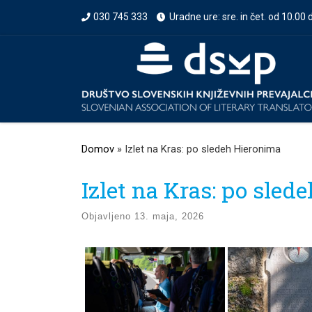
030 745 333
Uradne ure: sre. in čet. od 10.00 
Prikaži vso vsebino
Domov
»
Izlet na Kras: po sledeh Hieronima
Izlet na Kras: po sle
Objavljeno
13. maja, 2026