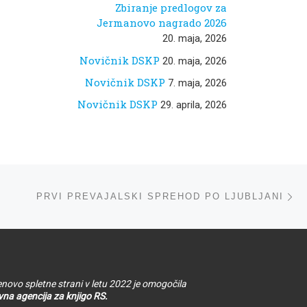
Zbiranje predlogov za
Jermanovo nagrado 2026
20. maja, 2026
Novičnik DSKP
20. maja, 2026
Novičnik DSKP
7. maja, 2026
Novičnik DSKP
29. aprila, 2026
ta
PRVI PREVAJALSKI SPREHOD PO LJUBLJANI
novo spletne strani v letu 2022 je omogočila
na agencija za knjigo RS.