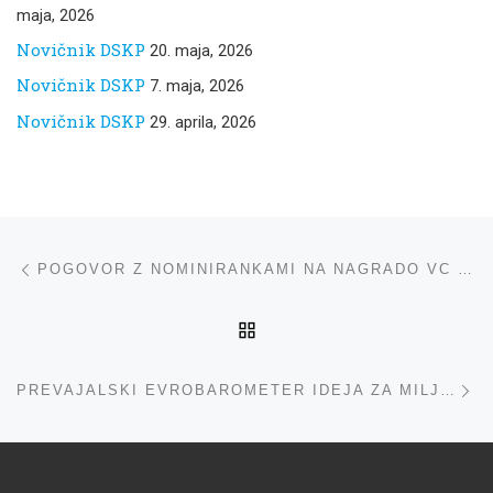
maja, 2026
Novičnik DSKP
20. maja, 2026
Novičnik DSKP
7. maja, 2026
Novičnik DSKP
29. aprila, 2026
Navigacija med prispevki
ta prispevek
POGOVOR Z NOMINIRANKAMI NA NAGRADO VC NA SEJMU NA ZRAKU, 17. 5. 2025-2
NA VRH
ta
PREVAJALSKI EVROBAROMETER IDEJA ZA MILJOOOOOON, 28. 5. 2025