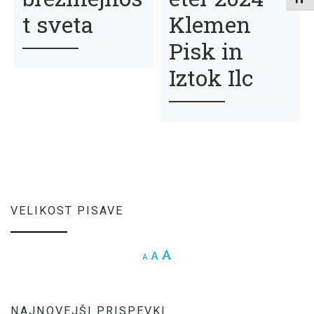
t sveta
Klemen
Pisk in
Iztok Ilc
VELIKOST PISAVE
Increase font size.
A
Reset font size.
A
Decrease font size.
A
NAJNOVEJŠI PRISPEVKI