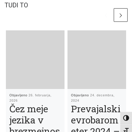
TUDI TO
Objavljeno
26. februarja,
Objavljeno
24. decembra,
2026
2024
Čez meje
Prevajalski
jezika v
evrobarom
Toggl
brezmejnos
eter 2024 –
Toggl