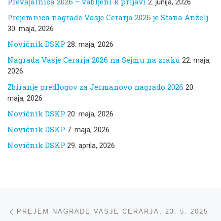
Prevajalnica 2026 – vabljeni k prijavi
2. junija, 2026
Prejemnica nagrade Vasje Cerarja 2026 je Stana Anželj
30. maja, 2026
Novičnik DSKP
28. maja, 2026
Nagrada Vasje Cerarja 2026 na Sejmu na zraku
22. maja,
2026
Zbiranje predlogov za Jermanovo nagrado 2026
20.
maja, 2026
Novičnik DSKP
20. maja, 2026
Novičnik DSKP
7. maja, 2026
Novičnik DSKP
29. aprila, 2026
Navigacija med prispevki
ta prispevek
PREJEM NAGRADE VASJE CERARJA, 23. 5. 2025