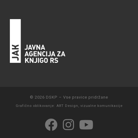
© 2026
DSKP
–
Vse pravice pridržane
Grafično oblikovanje:
ART Design, vizualne komunikacije