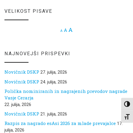
VELIKOST PISAVE
Increase font size.
A
Reset font size.
A
Decrease font size.
A
NAJNOVEJŠI PRISPEVKI
Novičnik DSKP
27. julija, 2026
Novičnik DSKP
24. julija, 2026
Polička nominiranih in nagrajenih prevodov nagrade
Vasje Cerarja
22. julija, 2026
Toggl
Novičnik DSKP
21. julija, 2026
Toggl
Razpis za nagrado esAsi 2026 za mlade prevajalce
17.
julija, 2026