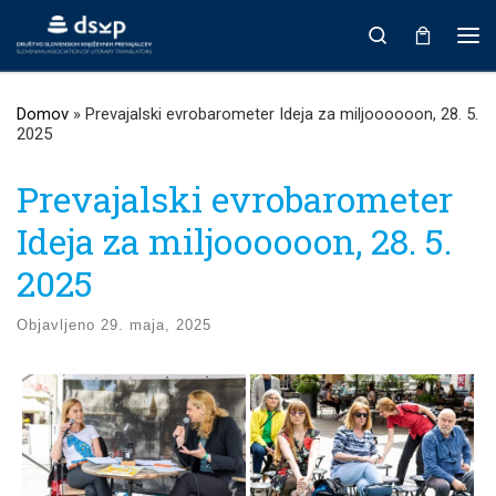
Prikaži vso vsebino
Search
Men
Domov
»
Prevajalski evrobarometer Ideja za miljoooooon, 28. 5.
2025
Prevajalski evrobarometer
Ideja za miljoooooon, 28. 5.
2025
Objavljeno
29. maja, 2025