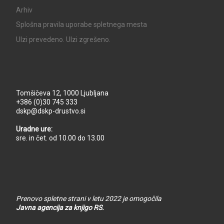
Arhiv
Splošna pravila uporabe spletnega mesta
UIzi prevedeno. UIzi zgrešeno.
Tomšičeva 12, 1000 Ljubljana
+386 (0)30 745 333
dskp@dskp-drustvo.si
Uradne ure:
sre. in čet. od 10.00 do 13.00
Prenovo spletne strani v letu 2022 je omogočila
Javna agencija za knjigo RS.