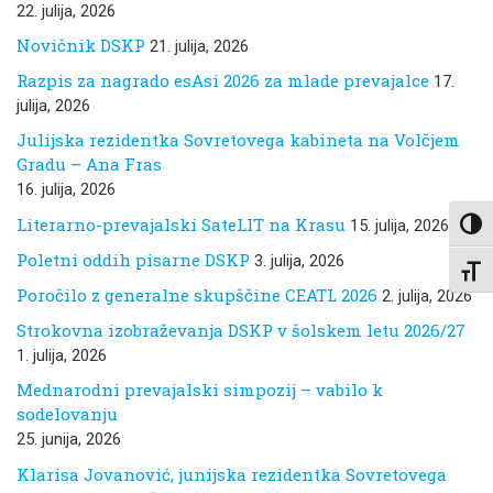
22. julija, 2026
Novičnik DSKP
21. julija, 2026
Razpis za nagrado esAsi 2026 za mlade prevajalce
17.
julija, 2026
Julijska rezidentka Sovretovega kabineta na Volčjem
Gradu – Ana Fras
16. julija, 2026
Literarno-prevajalski SateLIT na Krasu
15. julija, 2026
Toggl
Poletni oddih pisarne DSKP
3. julija, 2026
Toggl
Poročilo z generalne skupščine CEATL 2026
2. julija, 2026
Strokovna izobraževanja DSKP v šolskem letu 2026/27
1. julija, 2026
Mednarodni prevajalski simpozij – vabilo k
sodelovanju
25. junija, 2026
Klarisa Jovanović, junijska rezidentka Sovretovega