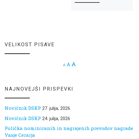
VELIKOST PISAVE
Increase font size.
A
Reset font size.
A
Decrease font size.
A
NAJNOVEJŠI PRISPEVKI
Novičnik DSKP
27. julija, 2026
Novičnik DSKP
24. julija, 2026
Polička nominiranih in nagrajenih prevodov nagrade
Vasje Cerarja