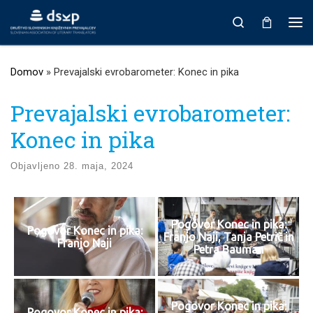
Prikaži vso vsebino
Search
Men
Domov
»
Prevajalski evrobarometer: Konec in pika
Prevajalski evrobarometer:
Konec in pika
Objavljeno
28. maja, 2024
Pogovor Konec in pika:
Pogovor Konec in pika:
Franjo Naji, Tanja Petrič in
Franjo Naji
Petra Bauman
Pogovor Konec in pika:
Pogovor Konec in pika: