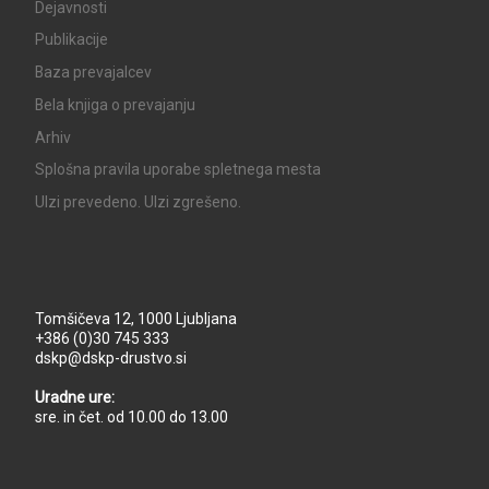
Dejavnosti
Publikacije
Baza prevajalcev
Bela knjiga o prevajanju
Arhiv
Splošna pravila uporabe spletnega mesta
UIzi prevedeno. UIzi zgrešeno.
Tomšičeva 12, 1000 Ljubljana
+386 (0)30 745 333
dskp@dskp-drustvo.si
Uradne ure:
sre. in čet. od 10.00 do 13.00