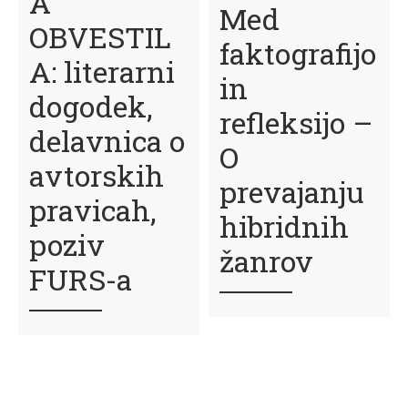
A
Med
OBVESTIL
faktografijo
A: literarni
in
dogodek,
refleksijo –
delavnica o
O
avtorskih
prevajanju
pravicah,
hibridnih
poziv
žanrov
FURS-a