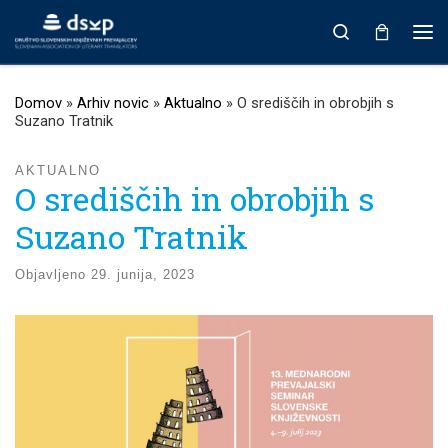
Prikaži vso vsebino
Search
Men
Domov
»
Arhiv novic
»
Aktualno
»
O središčih in obrobjih s
Suzano Tratnik
AKTUALNO
O središčih in obrobjih s
Suzano Tratnik
Objavljeno
29. junija, 2023