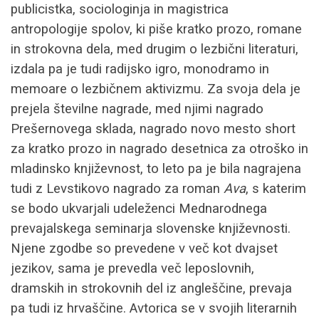
publicistka, sociologinja in magistrica
antropologije spolov, ki piše kratko prozo, romane
in strokovna dela, med drugim o lezbični literaturi,
izdala pa je tudi radijsko igro, monodramo in
memoare o lezbičnem aktivizmu. Za svoja dela je
prejela številne nagrade, med njimi nagrado
Prešernovega sklada, nagrado novo mesto short
za kratko prozo in nagrado desetnica za otroško in
mladinsko književnost, to leto pa je bila nagrajena
tudi z Levstikovo nagrado za roman
Ava
, s katerim
se bodo ukvarjali udeleženci Mednarodnega
prevajalskega seminarja slovenske književnosti.
Njene zgodbe so prevedene v več kot dvajset
jezikov, sama je prevedla več leposlovnih,
dramskih in strokovnih del iz angleščine, prevaja
pa tudi iz hrvaščine. Avtorica se v svojih literarnih