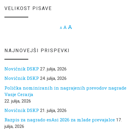
VELIKOST PISAVE
Increase font size.
A
Reset font size.
A
Decrease font size.
A
NAJNOVEJŠI PRISPEVKI
Novičnik DSKP
27. julija, 2026
Novičnik DSKP
24. julija, 2026
Polička nominiranih in nagrajenih prevodov nagrade
Vasje Cerarja
22. julija, 2026
Novičnik DSKP
21. julija, 2026
Razpis za nagrado esAsi 2026 za mlade prevajalce
17.
julija, 2026