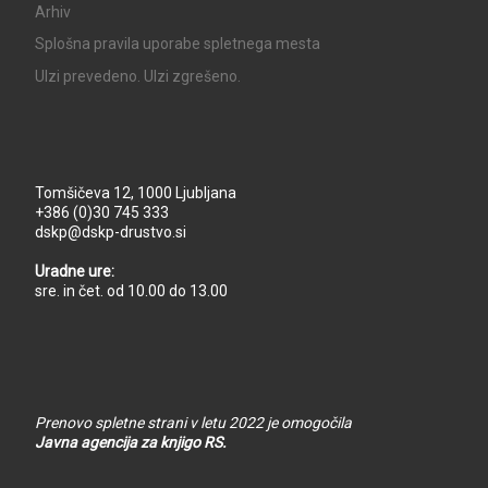
Arhiv
Splošna pravila uporabe spletnega mesta
UIzi prevedeno. UIzi zgrešeno.
Tomšičeva 12, 1000 Ljubljana
+386 (0)30 745 333
dskp@dskp-drustvo.si
Uradne ure:
sre. in čet. od 10.00 do 13.00
Prenovo spletne strani v letu 2022 je omogočila
Javna agencija za knjigo RS.