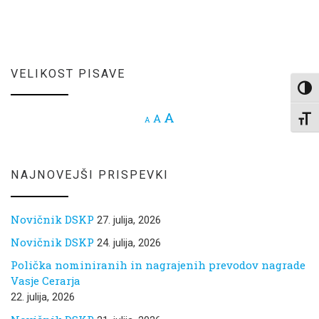
VELIKOST PISAVE
Toggl
Increase font size.
A
Reset font size.
A
Decrease font size.
Toggl
A
NAJNOVEJŠI PRISPEVKI
Novičnik DSKP
27. julija, 2026
Novičnik DSKP
24. julija, 2026
Polička nominiranih in nagrajenih prevodov nagrade
Vasje Cerarja
22. julija, 2026