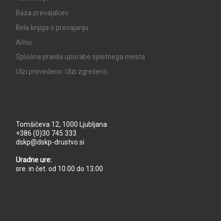
Baza prevajalcev
Bela knjiga o prevajanju
Arhiv
Splošna pravila uporabe spletnega mesta
UIzi prevedeno. UIzi zgrešeno.
Tomšičeva 12, 1000 Ljubljana
+386 (0)30 745 333
dskp@dskp-drustvo.si
Uradne ure:
sre. in čet. od 10.00 do 13.00