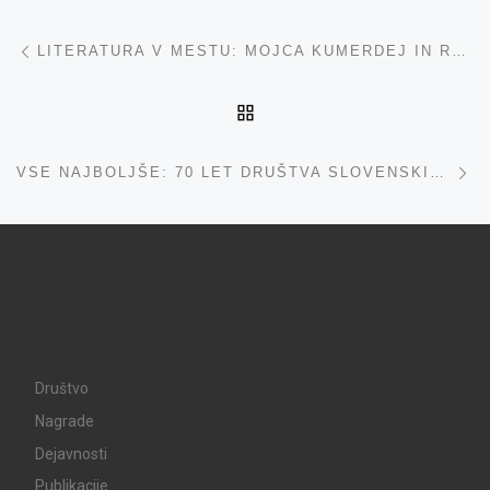
Navigacija med prispevki
ta prispevek
LITERATURA V MESTU: MOJCA KUMERDEJ IN RAWLEY GRAU
NA VRH
ta
VSE NAJBOLJŠE: 70 LET DRUŠTVA SLOVENSKIH KNJIŽEVNIH PREVAJALCEV
Društvo
Nagrade
Dejavnosti
Publikacije