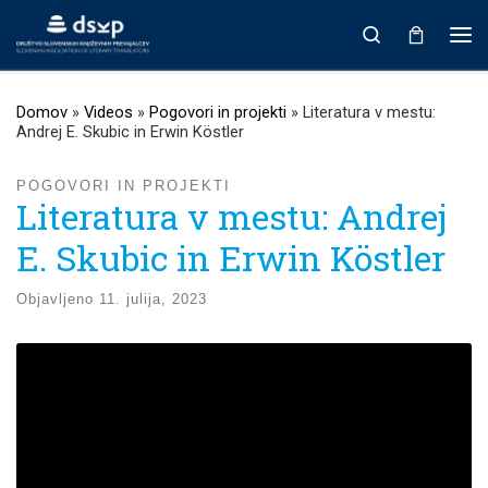
Prikaži vso vsebino
Search
Men
Domov
»
Videos
»
Pogovori in projekti
»
Literatura v mestu:
Andrej E. Skubic in Erwin Köstler
POGOVORI IN PROJEKTI
Literatura v mestu: Andrej
E. Skubic in Erwin Köstler
Objavljeno
11. julija, 2023