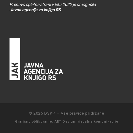
Prenovo spletne strani v letu 2022 je omogočila
Javna agencija za knjigo RS.
© 2026
DSKP
–
Vse pravice pridržane
Grafično oblikovanje:
ART Design, vizualne komunikacije