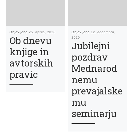
Objavljeno
25. aprila, 2026
Objavljeno
12. decembra,
Ob dnevu
2020
Jubilejni
knjige in
pozdrav
avtorskih
Mednarod
pravic
nemu
prevajalske
mu
seminarju