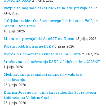
Novičnik DSKP
21. julija, 2026
Razpis za nagrado esAsi 2026 za mlade prevajalce
17.
julija, 2026
Julijska rezidentka Sovretovega kabineta na Volčjem
Gradu – Ana Fras
16. julija, 2026
Literarno-prevajalski SateLIT na Krasu
15. julija, 2026
Poletni oddih pisarne DSKP
3. julija, 2026
Poročilo z generalne skupščine CEATL 2026
2. julija, 2026
Strokovna izobraževanja DSKP v šolskem letu 2026/27
1. julija, 2026
Mednarodni prevajalski simpozij – vabilo k
sodelovanju
25. junija, 2026
Klarisa Jovanović, junijska rezidentka Sovretovega
kabineta na Volčjem Gradu
25. junija, 2026