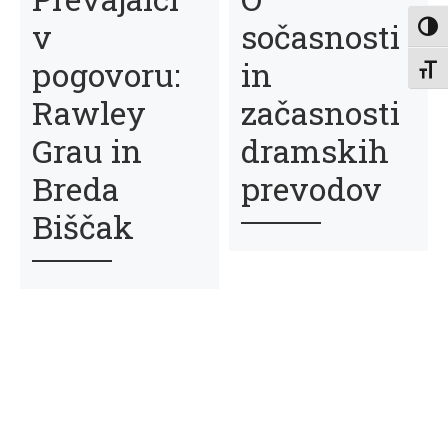
v
sočasnosti
Toggl
pogovoru:
in
Toggl
Rawley
začasnosti
Grau in
dramskih
Breda
prevodov
Biščak