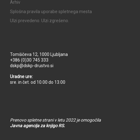
Arhiv
Splošna pravila uporabe spletnega mesta
UIzi prevedeno. UIzi zgrešeno.
Tomšičeva 12, 1000 Ljubljana
+386 (0)30 745 333
dskp@dskp-drustvo.si
Uradne ure:
sre. in čet. od 10.00 do 13.00
Prenovo spletne strani v letu 2022 je omogočila
Javna agencija za knjigo RS.