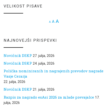
VELIKOST PISAVE
Increase font size.
A
Reset font size.
A
Decrease font size.
A
NAJNOVEJŠI PRISPEVKI
Novičnik DSKP
27. julija, 2026
Novičnik DSKP
24. julija, 2026
Polička nominiranih in nagrajenih prevodov nagrade
Vasje Cerarja
22. julija, 2026
Novičnik DSKP
21. julija, 2026
Razpis za nagrado esAsi 2026 za mlade prevajalce
17.
julija, 2026