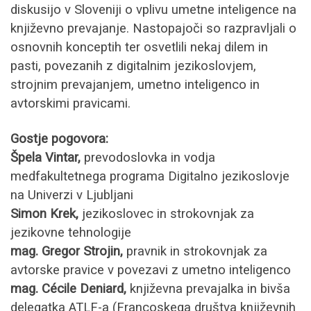
diskusijo v Sloveniji o vplivu umetne inteligence na
književno prevajanje. Nastopajoči so razpravljali o
osnovnih konceptih ter osvetlili nekaj dilem in
pasti, povezanih z digitalnim jezikoslovjem,
strojnim prevajanjem, umetno inteligenco in
avtorskimi pravicami.
Gostje pogovora:
Špela Vintar,
prevodoslovka in vodja
medfakultetnega programa Digitalno jezikoslovje
na Univerzi v Ljubljani
Simon Krek,
jezikoslovec in strokovnjak za
jezikovne tehnologije
mag. Gregor Strojin,
pravnik in strokovnjak za
avtorske pravice v povezavi z umetno inteligenco
mag. Cécile Deniard,
književna prevajalka in bivša
delegatka ATLF-a (Francoskega društva književnih