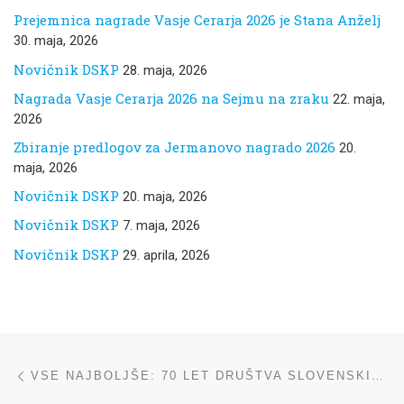
Prejemnica nagrade Vasje Cerarja 2026 je Stana Anželj
30. maja, 2026
Novičnik DSKP
28. maja, 2026
Nagrada Vasje Cerarja 2026 na Sejmu na zraku
22. maja,
2026
Zbiranje predlogov za Jermanovo nagrado 2026
20.
maja, 2026
Novičnik DSKP
20. maja, 2026
Novičnik DSKP
7. maja, 2026
Novičnik DSKP
29. aprila, 2026
Navigacija med prispevki
ta prispevek
VSE NAJBOLJŠE: 70 LET DRUŠTVA SLOVENSKIH KNJIŽEVNIH PREVAJALCEV