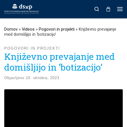
Prikaži vso vsebino
Search
Men
Domov
»
Videos
»
Pogovori in projekti
»
Književno prevajanje
med domišljijo in ‘botizacijo’
POGOVORI IN PROJEKTI
Književno prevajanje med
domišljijo in ‘botizacijo’
Objavljeno
10. oktobra, 2023