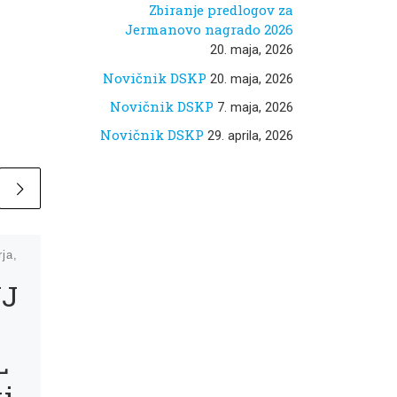
Zbiranje predlogov za
Jermanovo nagrado 2026
20. maja, 2026
Novičnik DSKP
20. maja, 2026
Novičnik DSKP
7. maja, 2026
Novičnik DSKP
29. aprila, 2026
rja,
Objavljeno
14. novembra,
2024
J
DSKP IN
NAŠI
L
ČLANI V
i
MEDIJIH: