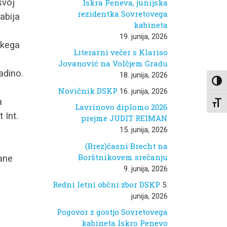
svoj
Iskra Peneva, junijska
rezidentka Sovretovega
abija
kabineta
19. junija, 2026
skega
Literarni večer s Klariso
Jovanović na Volčjem Gradu
adino.
18. junija, 2026
Toggl
Novičnik DSKP
16. junija, 2026
a
Toggl
Lavrinovo diplomo 2026
 Int.
prejme JUDIT REIMAN
15. junija, 2026
(Brez)časni Brecht na
Borštnikovem srečanju
Jane
9. junija, 2026
Redni letni občni zbor DSKP
5.
junija, 2026
Pogovor z gostjo Sovretovega
kabineta Iskro Penevo