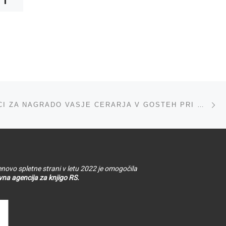
Boštjan
 o
Gorenc,
u
Iztok Ilc,
Ljudmil
Dimitrov,
v
ta
a
NOMINIRANCI ZA NAGRADO VASJE CERARJA V GOSTEH PRI ŠTUDENTIH
simpozij
a,
ta
 in
DSKP in
I
konferenca
 za
o
novo spletne strani v letu 2022 je omogočila
na agencija za knjigo RS.
prevajanju
v