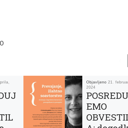
TO
prila,
Objavljeno
21. februa
2024
DUJ
POSREDU
EMO
TIL
OBVESTI
a
A: dogodk