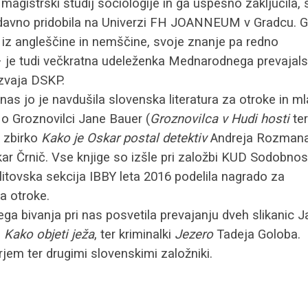
i magistrski študij sociologije in ga uspešno zaključila, 
nedavno pridobila na Univerzi FH JOANNEUM v Gradcu. G
 iz angleščine in nemščine, svoje znanje pa redno
 – je tudi večkratna udeleženka Mednarodnega prevajal
izvaja DSKP.
nas jo je navdušila slovenska literatura za otroke in ml
i o Groznovilci Jane Bauer (
Groznovilca v Hudi hosti
ter
o zbirko
Kako je Oskar postal detektiv
Andreja Rozman
ar Črnič. Vse knjige so izšle pri založbi KUD Sodobnost
 litovska sekcija IBBY leta 2016 podelila nagrado za
a otroke.
ga bivanja pri nas posvetila prevajanju dveh slikanic 
n
Kako objeti ježa
, ter kriminalki
Jezero
Tadeja Goloba.
rjem ter drugimi slovenskimi založniki.