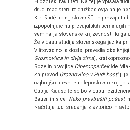
Filozofski fakulteti. Na tej je vpisala tud
drugi magisterij iz družboslovja pa je 
Kiaušaitė poleg slovenščine prevaja tudi
izpopolnjuje na prevajalskih seminarjih
seminarja slovenske književnosti, ki ga 
Že v času študija slovenskega jezika pri 
V litovščino je doslej prevedla obe knjig
Groznovilca in divja zima
), kratkoprozn
Roze in pravljice
Cipercoperček
Ide Mlak
Za prevod
Groznovilce v Hudi hosti
ji je
najboljšo prevedeno leposlovno knjigo z
Gabija Kiaušaitė se bo v času rezidenčne
Bauer, in sicer
K
ako prestrašiti pošast
i
Načrtuje tudi srečanje z avtorico in avto