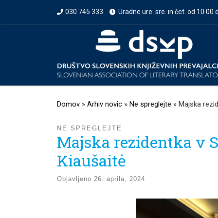
030 745 333
Uradne ure: sre. in čet. od 10.00 
Prikaži vso vsebino
Domov
»
Arhiv novic
»
Ne spreglejte
»
Majska rezi
NE SPREGLEJTE
Majska rezidentka v 
Kiaušaitė
Objavljeno
26. aprila, 2024