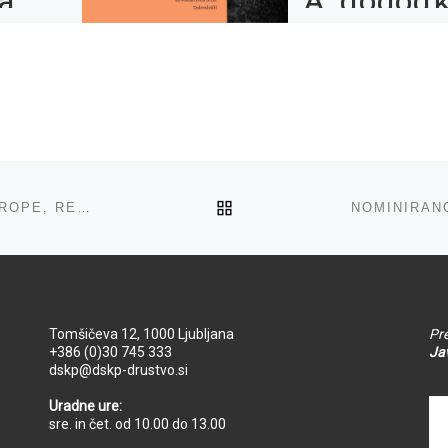
in
in
prispevki
č v
prevajanj
Vabljeni k branju vtiso
ameriškega prevajalc
NA VRH
POSREDUJEMO OBVESTILA: DRUŽENJE NA DAN EVROPE, REZIDENČNE ŠTIPENDIJE IN VIŠJA BOLNIŠKA ZA SAMOZAPOSLENE
va o
Thomasa E. McDonald
lanskoletnega reziden
Sovretovega kabineta,
še zanimivo branje o
avtorskih pravicah in U
izpod peresa Gregorja
Strojina, strokovnjaka
 prispevka
Tomšičeva 12, 1000 Ljubljana
Pre
avtorsko pravo.
+386 (0)30 745 333
Jav
drt
dskp@dskp-drustvo.si
juja z
novičniku
Uradne ure:
nje
sre. in čet. od 10.00 do 13.00
ve o UI in