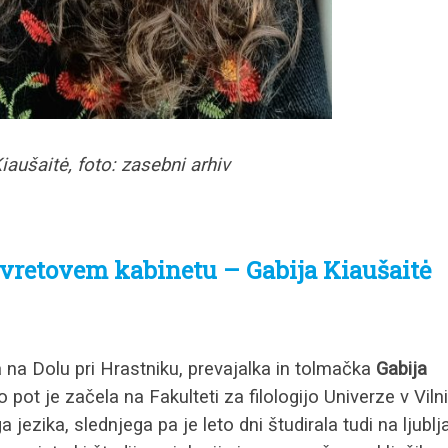
iaušaitė, foto: zasebni arhiv
vretovem kabinetu – Gabija Kiaušaitė
na Dolu pri Hrastniku, prevajalka in tolmačka
Gabija
o pot je začela na Fakulteti za filologijo Univerze v Vilni
 jezika, slednjega pa je leto dni študirala tudi na ljublj