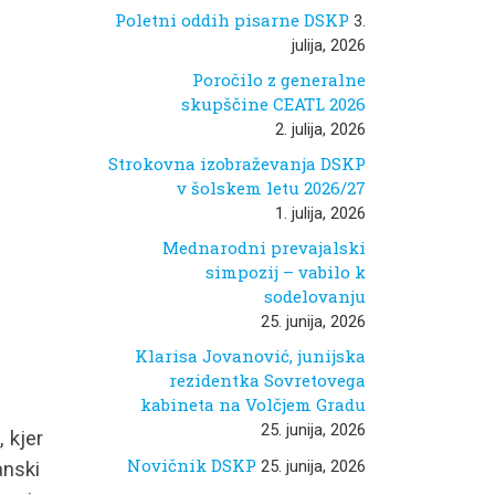
Poletni oddih pisarne DSKP
3.
julija, 2026
Poročilo z generalne
skupščine CEATL 2026
2. julija, 2026
Strokovna izobraževanja DSKP
v šolskem letu 2026/27
1. julija, 2026
Mednarodni prevajalski
simpozij – vabilo k
sodelovanju
25. junija, 2026
Klarisa Jovanović, junijska
rezidentka Sovretovega
kabineta na Volčjem Gradu
25. junija, 2026
, kjer
Novičnik DSKP
25. junija, 2026
anski