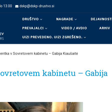
do 13.00
dskp@dskp-drustvo.si
DRUŠTVO
NAGRADE
DEJAVNOST
PREVAJALCI
VIDEO / AVDIO
ARHIV
UIZI PREVEDENO. UIZI ZGREŠENO.
dentka v Sovretovem kabinetu – Gabija Kiaušaitė
Sovretovem kabinetu – Gabija