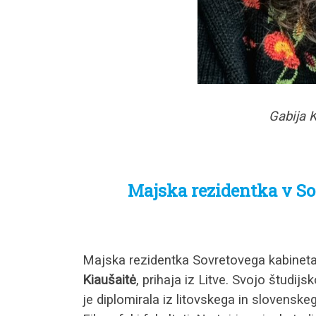
Gabija K
Majska rezidentka v So
Majska rezidentka Sovretovega kabineta 
Kiaušaitė
, prihaja iz Litve. Svojo študijsk
je diplomirala iz litovskega in slovenskega