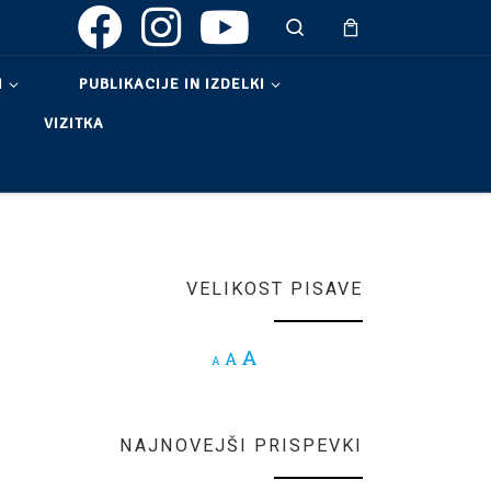
Search
I
PUBLIKACIJE IN IZDELKI
VIZITKA
VELIKOST PISAVE
Increase font size.
A
Reset font size.
A
Decrease font size.
A
NAJNOVEJŠI PRISPEVKI