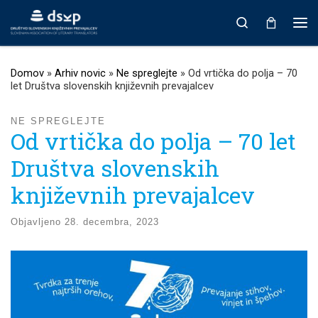
Prikaži vso vsebino
Search
Men
Domov
»
Arhiv novic
»
Ne spreglejte
»
Od vrtička do polja – 70
let Društva slovenskih književnih prevajalcev
NE SPREGLEJTE
Od vrtička do polja – 70 let
Društva slovenskih
književnih prevajalcev
Objavljeno
28. decembra, 2023