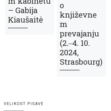
m kabinetu
o
– Gabija
književne
Kiaušaitė
m
prevajanju
(2.‒4. 10.
2024,
Strasbourg)
VELIKOST PISAVE