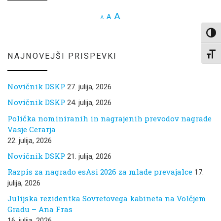
Increase font size.
A
Reset font size.
A
Decrease font size.
A
Toggl
Toggl
NAJNOVEJŠI PRISPEVKI
Novičnik DSKP
27. julija, 2026
Novičnik DSKP
24. julija, 2026
Polička nominiranih in nagrajenih prevodov nagrade
Vasje Cerarja
22. julija, 2026
Novičnik DSKP
21. julija, 2026
Razpis za nagrado esAsi 2026 za mlade prevajalce
17.
julija, 2026
Julijska rezidentka Sovretovega kabineta na Volčjem
Gradu – Ana Fras
16. julija, 2026