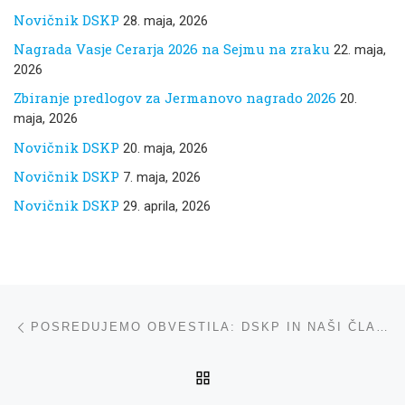
Novičnik DSKP
28. maja, 2026
Nagrada Vasje Cerarja 2026 na Sejmu na zraku
22. maja,
2026
Zbiranje predlogov za Jermanovo nagrado 2026
20.
maja, 2026
Novičnik DSKP
20. maja, 2026
Novičnik DSKP
7. maja, 2026
Novičnik DSKP
29. aprila, 2026
Navigacija med prispevki
ta prispevek
POSREDUJEMO OBVESTILA: DSKP IN NAŠI ČLANI V MEDIJIH
NA VRH