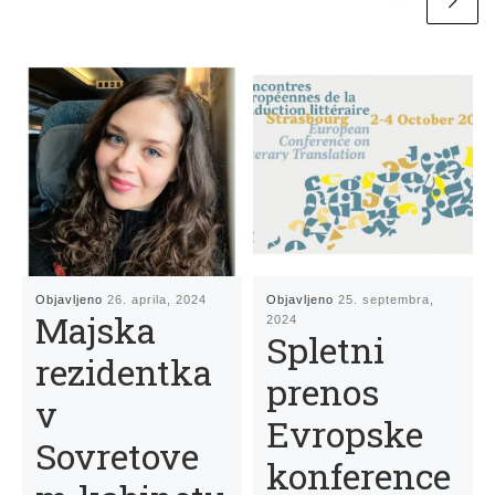
Objavljeno
26. aprila, 2024
Objavljeno
25. septembra,
Majska
2024
Spletni
rezidentka
prenos
v
Evropske
Sovretove
konference