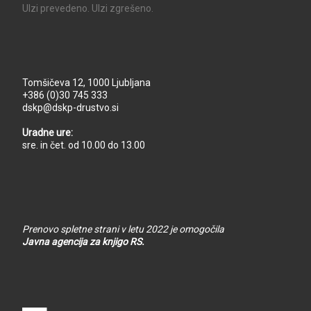
UIzi prevedeno. UIzi zgrešeno.
Tomšičeva 12, 1000 Ljubljana
+386 (0)30 745 333
dskp@dskp-drustvo.si
Uradne ure:
sre. in čet. od 10.00 do 13.00
Prenovo spletne strani v letu 2022 je omogočila
Javna agencija za knjigo RS.