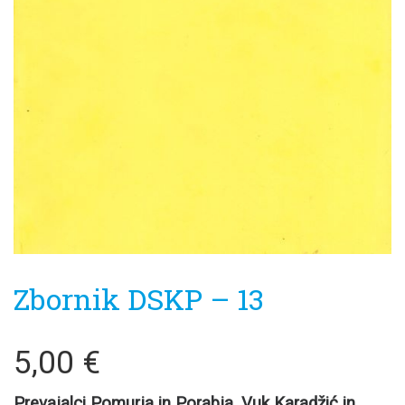
Zbornik DSKP – 13
5,00
€
Prevajalci Pomurja in Porabja.
Vuk Karadžić in