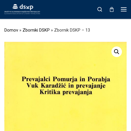
Prikaži vso vsebino
Search
Men
Domov
»
Zborniki DSKP
»
Zbornik DSKP – 13