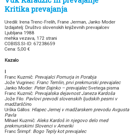
Kritika prevajanja
Uredili: Irena Trenc-Frelih, Frane Jerman, Janko Moder
Izdajatelj: Društvo slovenskih književnih prevajalcev
Ljubljana 1988
mehka vezava, 172 strani
COBISS.SI-ID: 67238659
Cena: 5,00 €
Kazalo
I
Franc Kuzmič:
Prevajalci Pomurja in Porabja
Jože Vugrinec:
Franc Temlin, prvi prekmurski prevajalec
Janko Moder:
Peter Dajnko – prevajalec
Svetega pisma
Franc Kuzmič:
Prevajalska dejavnost Janeza Kardoša
Jože Filo:
Pavlovi prevodi slovenskih ljudskih pesmi v
madžarščin
o
Urška Gállos:
Hlapec Jernej v madžarskem prevodu Avgusta
Pavla
Mihael Kuzmič:
Aleks Kardoš in njegovo delo med
prekmurskimi Slovenci v Ameriki
Franc Šrimpf:
Bogo Teply kot prevajalec