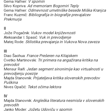
Gema Hafner:
V spomin
Silvo Kopriva:
Ad memoriam Bogomiri Teply
Gema Hafner:
Odmevnost umetniške besede Miška Kranjca
Franc Kuzmič:
Bibliografija in biografije prevajalcev
Prekmurja
II
Jože Pogačnik:
Vukov model književnosti
Aleksandar I. Spasić:
Vuk in prevodjenje
Matej Rode:
Stilistika prevajanja in Vukova Nova zaveza
III
Diao Šaohua:
France Prešeren na Kitajskem
Cvetko Martinovski:
Tri primera na angažirana kritika na
prevodot
Mensur Raifi:
Jedan segment sinonimije kao virtualnosti u
prevodjenju poezije
Majda Stanovnik:
Prijateljeva kritika slovenskih prevodov
Puškina
Nives Opačić:
Tekst očima lektora
IV
Majda Stanovnik:
Angleška literatura nesmisla v slovenskih
prevodih
Janko Moder:
Jožetu Udoviču v spomin