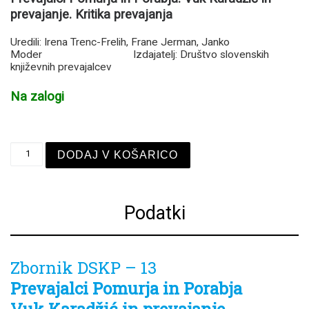
prevajanje.
Kritika prevajanja
Uredili: Irena Trenc-Frelih, Frane Jerman, Janko
Moder Izdajatelj: Društvo slovenskih
književnih prevajalcev
Na zalogi
Zbornik DSKP – 13 količina
DODAJ V KOŠARICO
Podatki
Zbornik DSKP – 13
Prevajalci Pomurja in Porabja
Vuk Karadžić in prevajanje