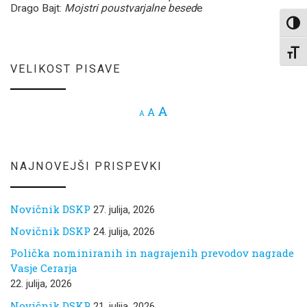
Drago Bajt:
Mojstri poustvarjalne besed
e
Toggl
Toggl
VELIKOST PISAVE
Increase font size.
A
Reset font size.
A
Decrease font size.
A
NAJNOVEJŠI PRISPEVKI
Novičnik DSKP
27. julija, 2026
Novičnik DSKP
24. julija, 2026
Polička nominiranih in nagrajenih prevodov nagrade
Vasje Cerarja
22. julija, 2026
Novičnik DSKP
21. julija, 2026