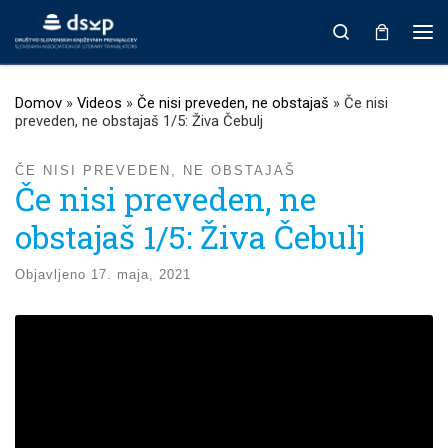
Prikaži vso vsebino
Search
Men
Domov
»
Videos
»
Če nisi preveden, ne obstajaš
»
Če nisi
preveden, ne obstajaš 1/5: Živa Čebulj
ČE NISI PREVEDEN, NE OBSTAJAŠ
Če nisi preveden, ne
obstajaš 1/5: Živa Čebulj
Objavljeno
17. maja, 2021