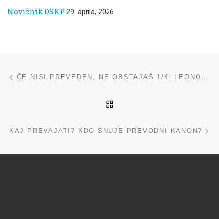
Novičnik DSKP
29. aprila, 2026
Navigacija med prispevki
ta prispevek
ČE NISI PREVEDEN, NE OBSTAJAŠ 1/4: LEONORA FLIS
NA VRH
ta
KAJ PREVAJATI? KDO SNUJE PREVODNI KANON?