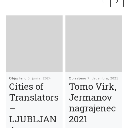
Objavljeno
5. junija, 2024
Objavljeno
7. decembra, 2021
Cities of
Tomo Virk,
Translators
Jermanov
–
nagrajenec
LJUBLJAN
2021