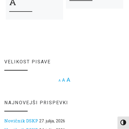
A
VELIKOST PISAVE
Increase font size.
A
Reset font size.
A
Decrease font size.
A
NAJNOVEJŠI PRISPEVKI
Novičnik DSKP
27. julija, 2026
Toggl