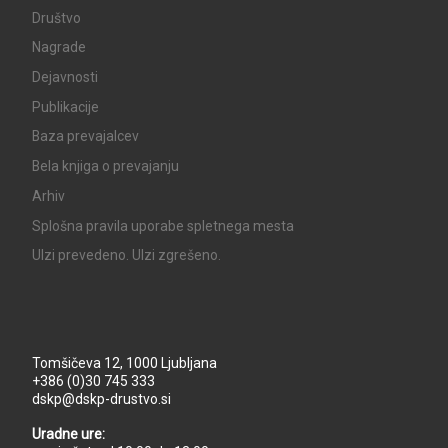
Društvo
Nagrade
Dejavnosti
Publikacije
Baza prevajalcev
Bela knjiga o prevajanju
Arhiv
Splošna pravila uporabe spletnega mesta
UIzi prevedeno. UIzi zgrešeno.
Tomšičeva 12, 1000 Ljubljana
+386 (0)30 745 333
dskp@dskp-drustvo.si
Uradne ure: