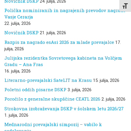
Novičnik DSKP
24. julija, 2026
Toggl
Polička nominiranih in nagrajenih prevodov nagrade
Vasje Cerarja
22. julija, 2026
Novičnik DSKP
21. julija, 2026
Razpis za nagrado esAsi 2026 za mlade prevajalce
17.
julija, 2026
Julijska rezidentka Sovretovega kabineta na Volčjem
Gradu – Ana Fras
16. julija, 2026
Literarno-prevajalski SateLIT na Krasu
15. julija, 2026
Poletni oddih pisarne DSKP
3. julija, 2026
Poročilo z generalne skupščine CEATL 2026
2. julija, 2026
Strokovna izobraževanja DSKP v šolskem letu 2026/27
1. julija, 2026
Mednarodni prevajalski simpozij – vabilo k
sodelovanju