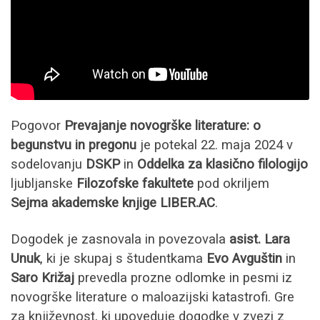
Pogovor
Prevajanje novogrške literature: o
begunstvu in pregonu
je potekal 22. maja 2024 v
sodelovanju
DSKP
in
Oddelka za klasično filologijo
ljubljanske
Filozofske fakultete
pod okriljem
Sejma akademske knjige LIBER.AC
.
Dogodek je zasnovala in povezovala
asist. Lara
Unuk
, ki je skupaj s študentkama
Evo Avguštin
in
Saro Križaj
prevedla prozne odlomke in pesmi iz
novogrške literature o maloazijski katastrofi. Gre
za književnost, ki upoveduje dogodke v zvezi z