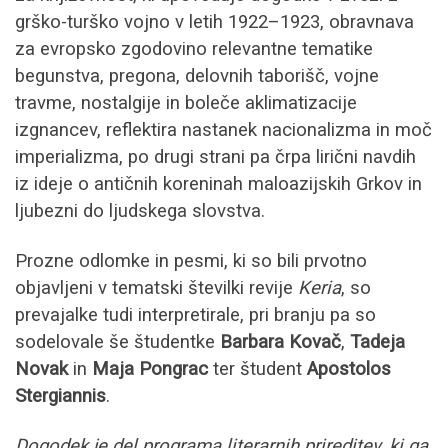
grško-turško vojno v letih 1922–1923, obravnava
za evropsko zgodovino relevantne tematike
begunstva, pregona, delovnih taborišč, vojne
travme, nostalgije in boleče aklimatizacije
izgnancev, reflektira nastanek nacionalizma in moč
imperializma, po drugi strani pa črpa lirični navdih
iz ideje o antičnih koreninah maloazijskih Grkov in
ljubezni do ljudskega slovstva.
Prozne odlomke in pesmi, ki so bili prvotno
objavljeni v tematski številki revije
Keria
, so
prevajalke tudi interpretirale, pri branju pa so
sodelovale še študentke
Barbara Kovač
,
Tadeja
Novak
in
Maja Pongrac
ter študent
Apostolos
Stergiannis
.
Dogodek je del programa literarnih prireditev, ki ga