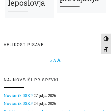
leposlovja
Toggl
VELIKOST PISAVE
Toggl
Increase font size.
A
Reset font size.
A
Decrease font size.
A
NAJNOVEJŠI PRISPEVKI
Novičnik DSKP
27. julija, 2026
Novičnik DSKP
24. julija, 2026