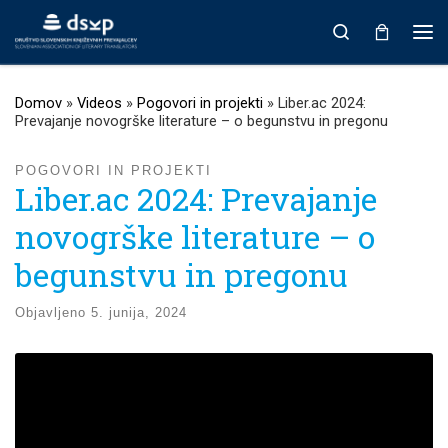
Prikaži vso vsebino
Search
Men
Domov
»
Videos
»
Pogovori in projekti
»
Liber.ac 2024:
Prevajanje novogrške literature – o begunstvu in pregonu
POGOVORI IN PROJEKTI
Liber.ac 2024: Prevajanje
novogrške literature – o
begunstvu in pregonu
Objavljeno
5. junija, 2024