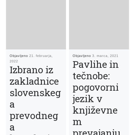
Objavljeno
21. februarja,
Objavljeno
3. marca, 2021
Pavlihe in
2022
Izbrano iz
tečnobe:
zakladnice
pogovorni
slovenskeg
jezik v
a
književne
prevodneg
m
a
prevajanju