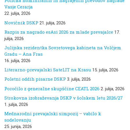
Polička nominiranih in nagrajenih prevodov nagrade
Vasje Cerarja
22. julija, 2026
Novičnik DSKP
21. julija, 2026
Razpis za nagrado esAsi 2026 za mlade prevajalce
17.
julija, 2026
Julijska rezidentka Sovretovega kabineta na Volčjem
Gradu – Ana Fras
16. julija, 2026
Literarno-prevajalski SateLIT na Krasu
15. julija, 2026
Poletni oddih pisarne DSKP
3. julija, 2026
Poročilo z generalne skupščine CEATL 2026
2. julija, 2026
Strokovna izobraževanja DSKP v šolskem letu 2026/27
1. julija, 2026
Mednarodni prevajalski simpozij – vabilo k
sodelovanju
25. junija, 2026