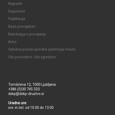
Nagrade
Dejavnosti
Publikacije
Baza prevajalcev
Bela knjiga o prevajanju
Arhiv
Splošna pravila uporabe spletnega mesta
UIzi prevedeno. UIzi zgrešeno.
Tomšičeva 12, 1000 Ljubljana
+386 (0)30 745 333
dskp@dskp-drustvo.si
Uradne ure:
sre. in čet. od 10.00 do 13.00