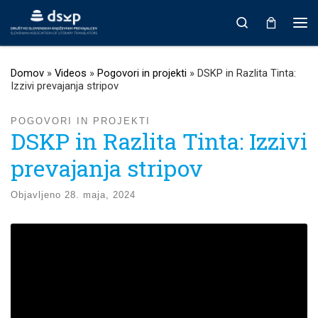
Prikaži vso vsebino
Search
Men
Domov
»
Videos
»
Pogovori in projekti
»
DSKP in Razlita Tinta:
Izzivi prevajanja stripov
POGOVORI IN PROJEKTI
DSKP in Razlita Tinta: Izzivi
prevajanja stripov
Objavljeno
28. maja, 2024