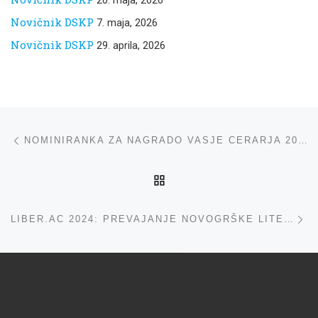
Novičnik DSKP
7. maja, 2026
Novičnik DSKP
29. aprila, 2026
Navigacija med prispevki
ta prispevek
NOMINIRANKA ZA NAGRADO VASJE CERARJA 2024: ŠPELA ŽAKELJ
NA VRH
ta
LIBER.AC 2024: PREVAJANJE NOVOGRŠKE LITERATURE – O BEGUNSTVU IN PREGONU