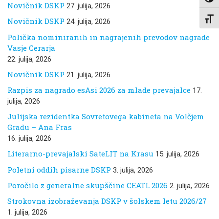
Toggl
Novičnik DSKP
27. julija, 2026
Toggl
Novičnik DSKP
24. julija, 2026
Polička nominiranih in nagrajenih prevodov nagrade
Vasje Cerarja
22. julija, 2026
Novičnik DSKP
21. julija, 2026
Razpis za nagrado esAsi 2026 za mlade prevajalce
17.
julija, 2026
Julijska rezidentka Sovretovega kabineta na Volčjem
Gradu – Ana Fras
16. julija, 2026
Literarno-prevajalski SateLIT na Krasu
15. julija, 2026
Poletni oddih pisarne DSKP
3. julija, 2026
Poročilo z generalne skupščine CEATL 2026
2. julija, 2026
Strokovna izobraževanja DSKP v šolskem letu 2026/27
1. julija, 2026