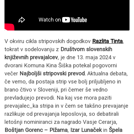
V okviru cikla stripovskih dogodkov
Razlita Tinta
,
tokrat v sodelovanju z
Društvom slovenskih
književnih prevajalcev
, je dne 13. maja 2024 v
dvorani Komuna Kina Šiška potekal pogovorni
večer
Najboljši stripovski prevod
. Aktualna debata,
če vemo, da postaja strip vse bolj priljubljeno in
brano čtivo v Sloveniji, pri čemer še vedno
prevladujejo prevodi. Na kaj vse mora paziti
prevajalec_ka stripa in v čem se takšno prevajanje
razlikuje od prevajanja leposlovja, so debatirali
letošnji nominiranci za nagrado Vasje Cerarja,
Boštjan Gorenc – Pižama
,
I
zar Lunaček
in
Špela