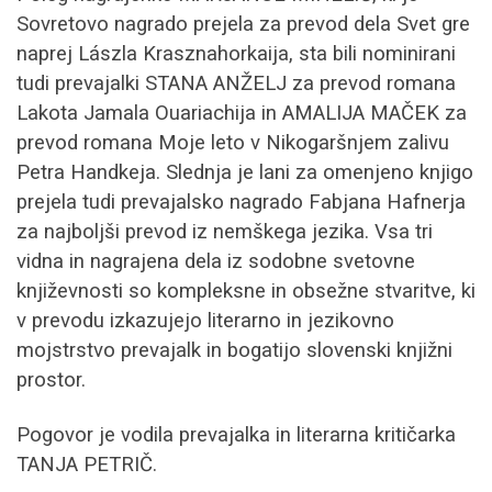
Sovretovo nagrado prejela za prevod dela Svet gre
naprej Lászla Krasznahorkaija, sta bili nominirani
tudi prevajalki STANA ANŽELJ za prevod romana
Lakota Jamala Ouariachija in AMALIJA MAČEK za
prevod romana Moje leto v Nikogaršnjem zalivu
Petra Handkeja. Slednja je lani za omenjeno knjigo
prejela tudi prevajalsko nagrado Fabjana Hafnerja
za najboljši prevod iz nemškega jezika. Vsa tri
vidna in nagrajena dela iz sodobne svetovne
književnosti so kompleksne in obsežne stvaritve, ki
v prevodu izkazujejo literarno in jezikovno
mojstrstvo prevajalk in bogatijo slovenski knjižni
prostor.
Pogovor je vodila prevajalka in literarna kritičarka
TANJA PETRIČ.