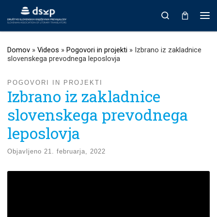
Prikaži vso vsebino
Search
Men
Domov
»
Videos
»
Pogovori in projekti
»
Izbrano iz zakladnice
slovenskega prevodnega leposlovja
POGOVORI IN PROJEKTI
Izbrano iz zakladnice
slovenskega prevodnega
leposlovja
Objavljeno
21. februarja, 2022