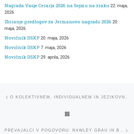
Nagrada Vasje Cerarja 2026 na Sejmu na zraku
22. maja,
2026
Zbiranje predlogov za Jermanovo nagrado 2026
20.
maja, 2026
Novičnik DSKP
20. maja, 2026
Novičnik DSKP
7. maja, 2026
Novičnik DSKP
29. aprila, 2026
Navigacija med prispevki
ta prispevek
O KOLEKTIVNEM, INDIVIDUALNEM IN JEZIKOVNEM SPOMINU S SEBASTIJANOM PREGLJEM
NA VRH
ta
PREVAJALCI V POGOVORU: RAWLEY GRAU IN BREDA BIŠČAK