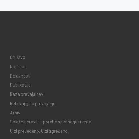
Društvo
Nagrade
Dejavnosti
Publikacije
Baza prevajalcev
Bela knjiga o prevajanju
Arhiv
Splošna pravila uporabe spletnega mesta
UIzi prevedeno. UIzi zgrešeno.