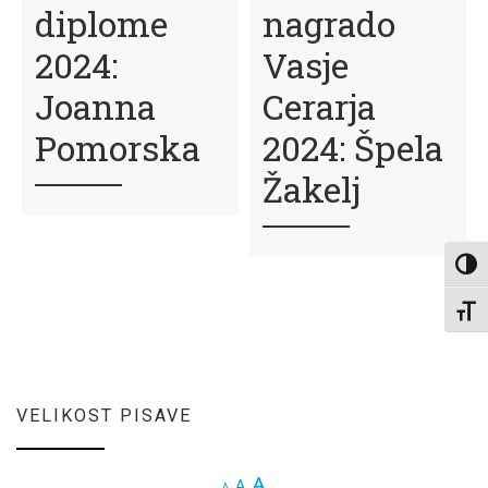
diplome
nagrado
2024:
Vasje
Joanna
Cerarja
Pomorska
2024: Špela
Žakelj
Toggl
Toggl
VELIKOST PISAVE
Increase font size.
A
Reset font size.
A
Decrease font size.
A