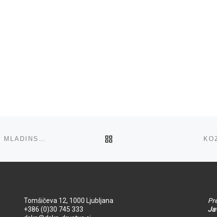
NA VRH
PREVOD V PIŽAMI: PREVAJANJE BESEDNIH IGER V MLADINSKI KNJIŽEVNOSTI
KO
Tomšičeva 12, 1000 Ljubljana
Pre
+386 (0)30 745 333
Jav