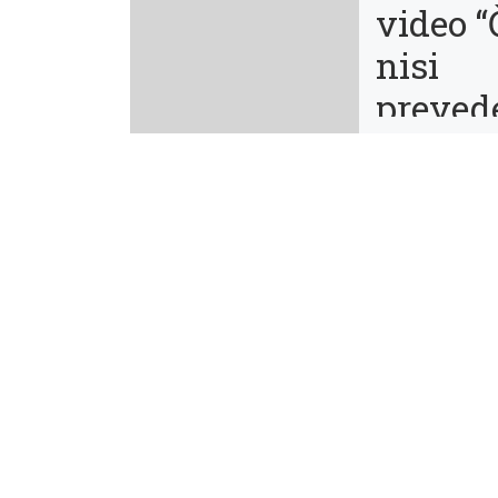
video “
nisi
preved
ne obst
Ste se kdaj vpraš
sploh potrebuje
podnapise? Zaka
potrebujemo lekt
vsi znamo slove
Zakaj tolmače, č
znamo sporazum