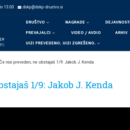
do 13.00
dskp@dskp-drustvo.si
DRUŠTVO
NAGRADE
DEJAVNOST
PREVAJALCI
VIDEO / AVDIO
ARHIV
UIZI PREVEDENO. UIZI ZGREŠENO.
Če nisi preveden, ne obstajaš 1/9: Jakob J. Kenda
bstajaš 1/9: Jakob J. Kenda