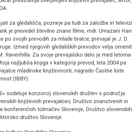
rat predstavlja uveljavljeni književni prevajalec, avtor,
DA.
jati za gledališča, pozneje pa tudi za založbe in televiz
nk je prevedel številne znane filme, mdr. Umazani Harr
je po svojih prevodih za mlade bralce; prevajal je J. D.
 druge. Izmed njegovih gledaliških prevodov velja omenit
n M. Ravenhilla. Za svoje prevajalsko delo je med letom
oja najljubša knjiga v kategoriji prevod, leta 2004 pa
ajalce mladinske književnosti, nagrado Častne liste
nost (IBBY).
aš« sodeluje konzorcij slovenskih društev s področja
ovenskih književnih prevajalcev, Društvo znanstvenih in
nje konferenčnih tolmačev Slovenije, Društvo slovenskih
Lektorsko društvo Slovenije.