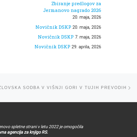
Zbiranje predlogov za
Jermanovo nagrado 2026
20. maja, 2026
Novičnik DSKP
20. maja, 2026
Novičnik DSKP
7. maja, 2026
Novičnik DSKP
29. aprila, 2026
ta
ZLOVSKA SODBA V VIŠNJI GORI V TUJIH PREVODIH
novo spletne strani v letu 2022 je omogočila
na agencija za knjigo RS.