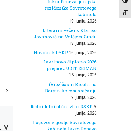
Iskra Peneva, junijska
Toggl
rezidentka Sovretovega
Toggl
kabineta
19. junija, 2026
Literarni večer s Klariso
Jovanović na Volčjem Gradu
18. junija, 2026
Novičnik DSKP
16. junija, 2026
Lavrinovo diplomo 2026
prejme JUDIT REIMAN
15. junija, 2026
(Brez)časni Brecht na
Borštnikovem srečanju
9. junija, 2026
Redni letni občni zbor DSKP
5.
Objavljeno
11. julija, 2023
junija, 2026
Literatura v
Pogovor z gostjo Sovretovega
a v
kabineta Iskro Penevo