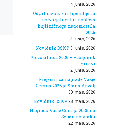
mestu:
4. junija, 2026
Andrej E.
Odprt razpis za štipendije za
Skubic in
ustvarjalnost iz naslova
j
knjižničnega nadomestila
Erwin
2026
y
3. junija, 2026
Köstler
Novičnik DSKP
3. junija, 2026
Prevajalnica 2026 – vabljeni k
prijavi
V Društvu slovenskih
književnih prevajalcev v
2. junija, 2026
v
sodelovanju z Mestno
Prejemnica nagrade Vasje
knjižnico Ljubljana (enota
ota
Bežigrad) pripravljamo
Cerarja 2026 je Stana Anželj
cikel literarnih pogovorov,
30. maja, 2026
rov,
naslovljen Literatura v
mestu, v […]
Novičnik DSKP
28. maja, 2026
Nagrada Vasje Cerarja 2026 na
Sejmu na zraku
22. maja, 2026