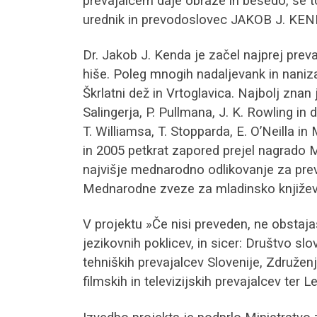
prevajalcem daje obraze in besedo, se tok
urednik in prevodoslovec JAKOB J. KEN
Dr. Jakob J. Kenda je začel najprej preva
hiše. Poleg mnogih nadaljevank in naniza
Škrlatni dež in Vrtoglavica. Najbolj znan 
Salingerja, P. Pullmana, J. K. Rowling in
T. Williamsa, T. Stopparda, E. O’Neilla i
in 2005 petkrat zapored prejel nagrado M
najvišje mednarodno odlikovanje za prev
Mednarodne zveze za mladinsko književ
V projektu »Če nisi preveden, ne obstaj
jezikovnih poklicev, in sicer: Društvo sl
tehniških prevajalcev Slovenije, Združe
filmskih in televizijskih prevajalcev ter 