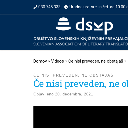
030 745 333
Uradne ure: sre. in čet. od 10.00 
Prikaži vso vsebino
Domov
»
Videos
»
Če nisi preveden, ne obstajaš
»
ČE NISI PREVEDEN, NE OBSTAJAŠ
Če nisi preveden, ne o
Objavljeno
20. decembra, 2021