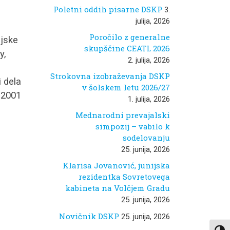
Poletni oddih pisarne DSKP
3.
julija, 2026
Poročilo z generalne
ijske
skupščine CEATL 2026
y,
2. julija, 2026
Strokovna izobraževanja DSKP
i dela
v šolskem letu 2026/27
a 2001
1. julija, 2026
Mednarodni prevajalski
simpozij – vabilo k
sodelovanju
25. junija, 2026
Klarisa Jovanović, junijska
rezidentka Sovretovega
kabineta na Volčjem Gradu
25. junija, 2026
Novičnik DSKP
25. junija, 2026