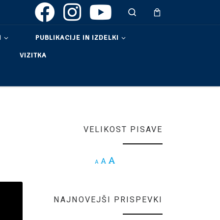
Search
I
PUBLIKACIJE IN IZDELKI
VIZITKA
VELIKOST PISAVE
Increase font size.
A
Reset font size.
A
Decrease font size.
A
NAJNOVEJŠI PRISPEVKI