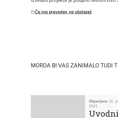
Izvedbo projekta je podprlo Ministrstvo 
Če nisi preveden, ne obstajaš
MORDA BI VAS ZANIMALO TUDI 
Objavljeno
11. j
2021
Uvodn