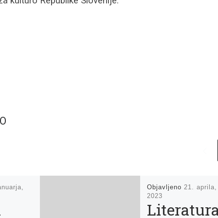
za kulturo Republike Slovenije.
TO
anuarja,
Objavljeno
21. aprila,
2023
i
Literatur