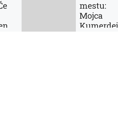
Če
mestu:
Mojca
en,
Kumerde
ajaš”
in Rawle
Grau
ali, zakaj
mo
j
V Društvu slovenskih
orje, če
književnih prevajalcev 
nsko?
sodelovanju z Mestno
e se vsi
knjižnico Ljubljana (en
evati […]
Bežigrad) pripravljamo
cikel literarnih pogovo
naslovljen Literatura v
mestu, v […]