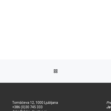
NA VRH
Tomšičeva 12, 1000 Ljubljana
Pre
+386 (0)30 745 333
Jav