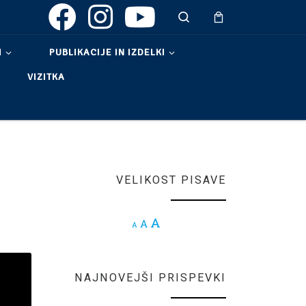
Search
I
PUBLIKACIJE IN IZDELKI
VIZITKA
VELIKOST PISAVE
Increase font size.
A
Reset font size.
A
Decrease font size.
A
NAJNOVEJŠI PRISPEVKI