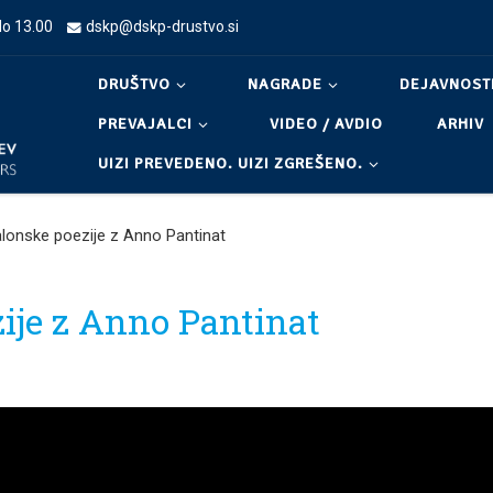
do 13.00
dskp@dskp-drustvo.si
DRUŠTVO
NAGRADE
DEJAVNOST
PREVAJALCI
VIDEO / AVDIO
ARHIV
UIZI PREVEDENO. UIZI ZGREŠENO.
alonske poezije z Anno Pantinat
ije z Anno Pantinat