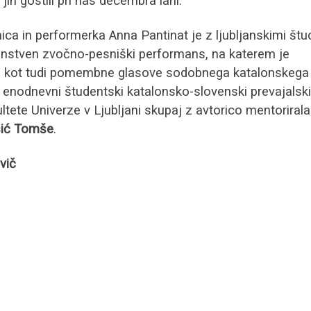
 jih gostili pri nas decembra lani.
ica in performerka Anna Pantinat je z ljubljanskimi štu
dinstven zvočno-pesniški performans, na katerem je
ijo kot tudi pomembne glasove sodobnega katalonskega
l enodnevni študentski katalonsko-slovenski prevajalski
kultete Univerze v Ljubljani skupaj z avtorico mentorirala
sić Tomše
.
vič