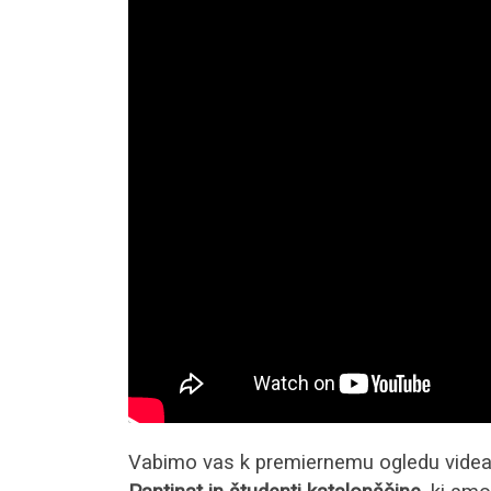
Vabimo vas k premiernemu ogledu vide