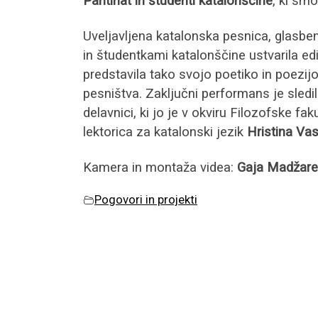
Pantinat in študenti katalonščine
, ki smo
Uveljavljena katalonska pesnica, glasben
in študentkami katalonščine ustvarila e
predstavila tako svojo poetiko in poez
pesništva. Zaključni performans je sledi
delavnici, ki jo je v okviru Filozofske fa
lektorica za katalonski jezik
Hristina Va
Kamera in montaža videa:
Gaja Madžare
Pogovori in projekti