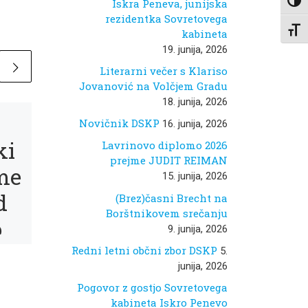
Iskra Peneva, junijska
Toggl
rezidentka Sovretovega
Toggl
kabineta
19. junija, 2026
Literarni večer s Klariso
Jovanović na Volčjem Gradu
18. junija, 2026
Objavljeno
7. junija, 2021
Novičnik DSKP
16. junija, 2026
Če nisi
ki
Lavrinovo diplomo 2026
preveden,
prejme JUDIT REIMAN
me
15. junija, 2026
ne obstajaš
d
(Brez)časni Brecht na
1/6: Klemen
Borštnikovem srečanju
o
9. junija, 2026
Pisk
os
Redni letni občni zbor DSKP
5.
junija, 2026
Pogovor z gostjo Sovretovega
Krilatica, da prevajalec oz.
m
prevajalka dobro opravi
kabineta Iskro Penevo