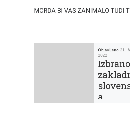
MORDA BI VAS ZANIMALO TUDI 
Objavljeno
21. f
2022
Izbrano
zaklad
sloven
a
prevod
a lepos