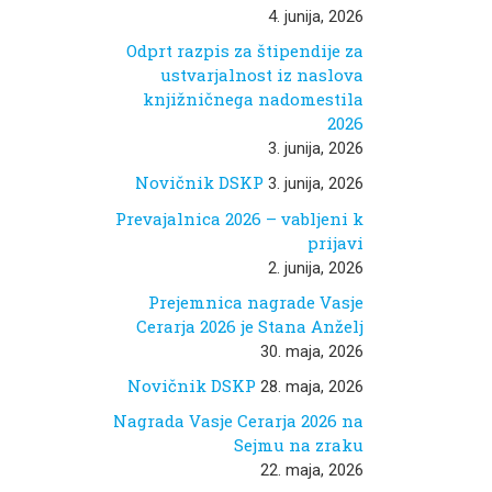
svoje delo, če ostane
4. junija, 2026
anonimen/-a, že dolgo ne
drži. V projektu »Če nisi
Odprt razpis za štipendije za
preveden, ne […]
ustvarjalnost iz naslova
knjižničnega nadomestila
j me
2026
3. junija, 2026
al,
e
Novičnik DSKP
3. junija, 2026
n
i
Prevajalnica 2026 – vabljeni k
prijavi
2. junija, 2026
Prejemnica nagrade Vasje
Cerarja 2026 je Stana Anželj
30. maja, 2026
Novičnik DSKP
28. maja, 2026
Nagrada Vasje Cerarja 2026 na
Sejmu na zraku
22. maja, 2026