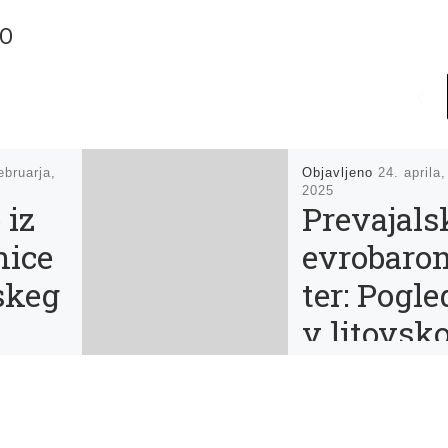
TO
ebruarja,
Objavljeno
24. aprila,
2025
 iz
Prevajals
nice
evrobaro
skeg
ter: Pogle
v litovsk
neg
književn
lovja
t s
Klemno