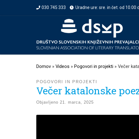
030 745 333
Uradne ure: sre. in čet. od 10.00 
Prikaži vso vsebino
Domov
»
Videos
»
Pogovori in projekti
»
Večer kat
POGOVORI IN PROJEKTI
Večer katalonske poez
Objavljeno
21. marca, 2025