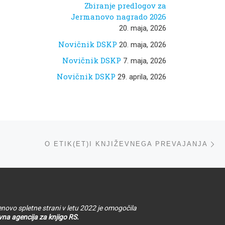
Zbiranje predlogov za
Jermanovo nagrado 2026
20. maja, 2026
Novičnik DSKP
20. maja, 2026
Novičnik DSKP
7. maja, 2026
Novičnik DSKP
29. aprila, 2026
ta
O ETIK(ET)I KNJIŽEVNEGA PREVAJANJA
novo spletne strani v letu 2022 je omogočila
na agencija za knjigo RS.