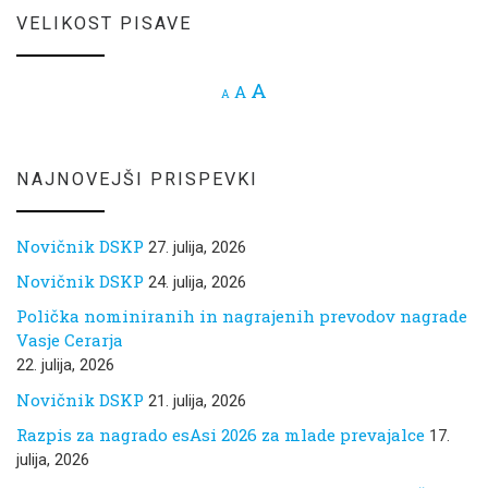
VELIKOST PISAVE
Increase font size.
A
Reset font size.
A
Decrease font size.
A
NAJNOVEJŠI PRISPEVKI
Novičnik DSKP
27. julija, 2026
Novičnik DSKP
24. julija, 2026
Polička nominiranih in nagrajenih prevodov nagrade
Vasje Cerarja
22. julija, 2026
Novičnik DSKP
21. julija, 2026
Razpis za nagrado esAsi 2026 za mlade prevajalce
17.
julija, 2026