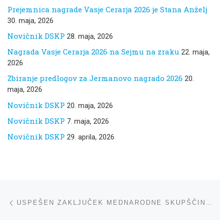
Prejemnica nagrade Vasje Cerarja 2026 je Stana Anželj
30. maja, 2026
Novičnik DSKP
28. maja, 2026
Nagrada Vasje Cerarja 2026 na Sejmu na zraku
22. maja,
2026
Zbiranje predlogov za Jermanovo nagrado 2026
20.
maja, 2026
Novičnik DSKP
20. maja, 2026
Novičnik DSKP
7. maja, 2026
Novičnik DSKP
29. aprila, 2026
Navigacija med prispevki
ta prispevek
USPEŠEN ZAKLJUČEK MEDNARODNE SKUPŠČINE CEATL V LJUBLJANI