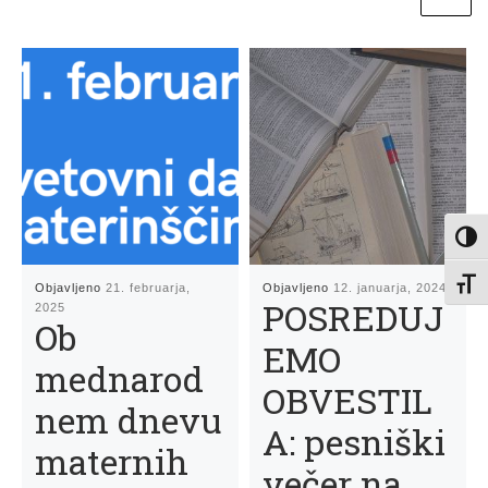
Toggl
Toggl
Objavljeno
21. februarja,
Objavljeno
12. januarja, 2024
POSREDUJ
2025
Ob
EMO
mednarod
OBVESTIL
nem dnevu
A: pesniški
maternih
večer na