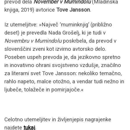
prevod dela
November v Mumindolu
(Mladinska
knjiga, 2019) avtorice
Tove Jansson
.
Iz utemeljitve: »Največ ‘muminknjig’ (približno
deset) je prevedla Nada Grošelj, ki je tudi v
Novembru v Mumindolu
poskrbela, da prevod v
slovenščini zveni kot izvirno avtorsko delo.
Poseben uspeh prevoda je, da jezikovno spretno
in inovativno ohrani svojstveno vzdušje, značilno
za literarni svet Tove Jansson: nekoliko temačno,
rahlo napeto, malce otožno, a vendar tudi nežno in
ljubeče, tolažeče in pomirjajoče.«
Celotno utemeljitev in življenjepis nagrajenke
najdete
tukaj
.