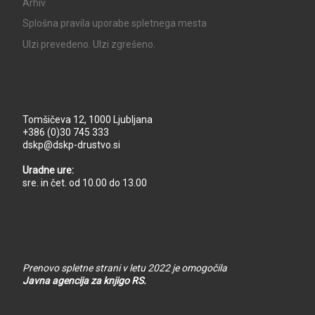
Arhiv
Splošna pravila uporabe spletnega mesta
UIzi prevedeno. UIzi zgrešeno.
Tomšičeva 12, 1000 Ljubljana
+386 (0)30 745 333
dskp@dskp-drustvo.si
Uradne ure:
sre. in čet. od 10.00 do 13.00
Prenovo spletne strani v letu 2022 je omogočila
Javna agencija za knjigo RS.