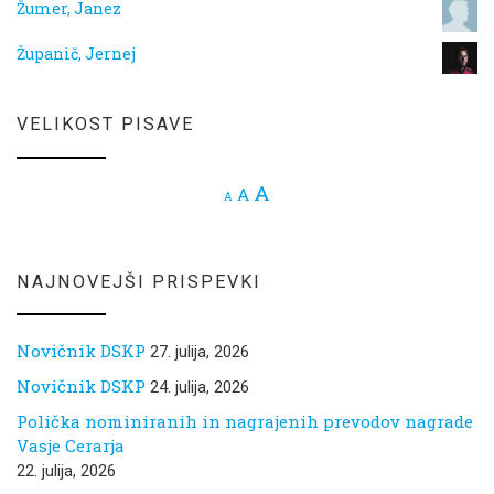
Žumer, Janez
Županič, Jernej
VELIKOST PISAVE
Increase font size.
A
Reset font size.
A
Decrease font size.
A
NAJNOVEJŠI PRISPEVKI
Novičnik DSKP
27. julija, 2026
Novičnik DSKP
24. julija, 2026
Polička nominiranih in nagrajenih prevodov nagrade
Vasje Cerarja
22. julija, 2026