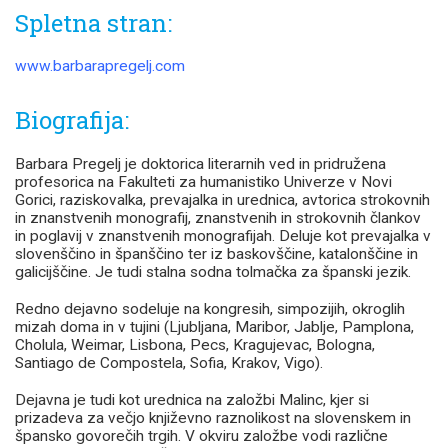
Spletna stran:
www.barbarapregelj.com
Biografija:
Barbara Pregelj je doktorica literarnih ved in pridružena
profesorica na Fakulteti za humanistiko Univerze v Novi
Gorici, raziskovalka, prevajalka in urednica, avtorica strokovnih
in znanstvenih monografij, znanstvenih in strokovnih člankov
in poglavij v znanstvenih monografijah. Deluje kot prevajalka v
slovenščino in španščino ter iz baskovščine, katalonščine in
galicijščine. Je tudi stalna sodna tolmačka za španski jezik.
Redno dejavno sodeluje na kongresih, simpozijih, okroglih
mizah doma in v tujini (Ljubljana, Maribor, Jablje, Pamplona,
Cholula, Weimar, Lisbona, Pecs, Kragujevac, Bologna,
Santiago de Compostela, Sofia, Krakov, Vigo).
Dejavna je tudi kot urednica na založbi Malinc, kjer si
prizadeva za večjo književno raznolikost na slovenskem in
špansko govorečih trgih. V okviru založbe vodi različne