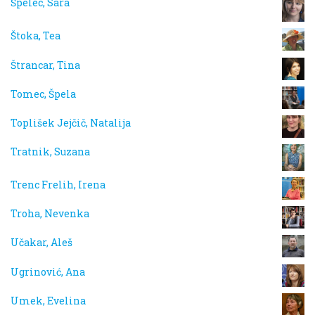
Špelec, Sara
Štoka, Tea
Štrancar, Tina
Tomec, Špela
Toplišek Jejčič, Natalija
Tratnik, Suzana
Trenc Frelih, Irena
Troha, Nevenka
Učakar, Aleš
Ugrinović, Ana
Umek, Evelina