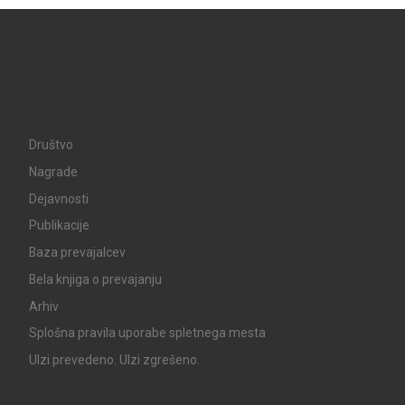
Društvo
Nagrade
Dejavnosti
Publikacije
Baza prevajalcev
Bela knjiga o prevajanju
Arhiv
Splošna pravila uporabe spletnega mesta
UIzi prevedeno. UIzi zgrešeno.