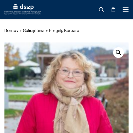
Prikaži vso vsebino
Search
Men
Domov
»
Galicijščina
»
Pregelj, Barbara