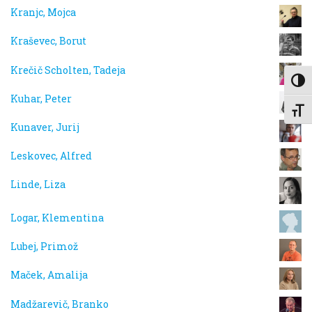
Kranjc, Mojca
Kraševec, Borut
Krečič Scholten, Tadeja
Toggl
Kuhar, Peter
Toggl
Kunaver, Jurij
Leskovec, Alfred
Linde, Liza
Logar, Klementina
Lubej, Primož
Maček, Amalija
Madžarevič, Branko